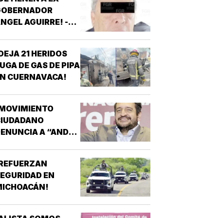
GOBERNADOR
NGEL AGUIRRE! -
OR CASO
AYOTZINAPA
DEJA 21 HERIDOS
UGA DE GAS DE PIPA
N CUERNAVACA!
¡MOVIMIENTO
CIUDADANO
ENUNCIA A “ANDY”
ÓPEZ BELTRÁN!
¡REFUERZAN
EGURIDAD EN
MICHOACÁN!