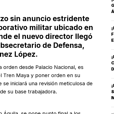
Á
zo sin anuncio estridente
P
rporativo militar ubicado en
¡
F
de el nuevo director llegó
E
bsecretario de Defensa,
ínez López.
la orden desde Palacio Nacional, es
D
el Tren Maya y poner orden en su
L
 se iniciará una revisión meticulosa de
 de su base trabajadora.
S
 Águila, se pone punto final a los