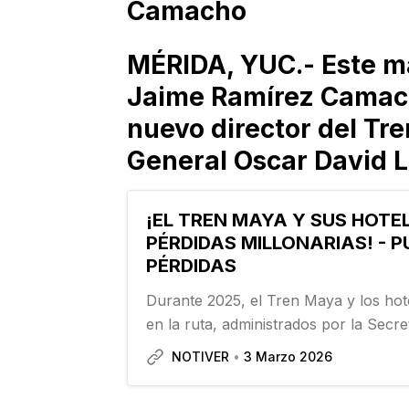
Camacho
MÉRIDA, YUC.- Este ma
Jaime Ramírez Camac
nuevo director del Tre
General Oscar David L
¡EL TREN MAYA Y SUS HOTE
PÉRDIDAS MILLONARIAS! - 
PÉRDIDAS
Durante 2025, el Tren Maya y los hot
en la ruta, administrados por la Secret
Defensa Nacional (Sedena), tuvieron 
NOTIVER
3 Marzo 2026
conjunto por más de 6 mil 398 millon
acuerdo con los estados financieros