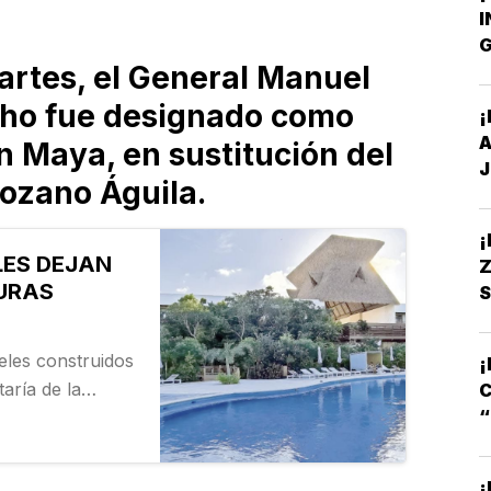
I
G
rtes, el General Manuel
C
ho fue designado como
¡
A
n Maya, en sustitución del
J
ozano Águila.
LES DEJAN
Z
PURAS
S
S
S
eles construidos
¡
aría de la
C
pérdidas en
S
es de pesos. De
…
¡