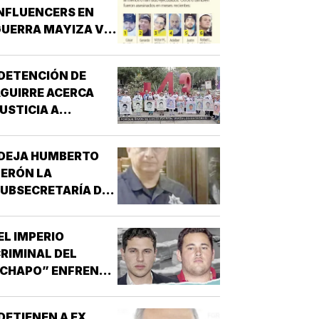
NFLUENCERS EN
UERRA MAYIZA VS.
HAPIZA!
DETENCIÓN DE
GUIRRE ACERCA
USTICIA A
AYOTZINAPA!
¡DEJA HUMBERTO
ERÓN LA
UBSECRETARÍA DE
EGURIDAD EN
INALOA!
EL IMPERIO
RIMINAL DEL
“CHAPO” ENFRENTA
U MAYOR PRUEBA!
DETIENEN A EX