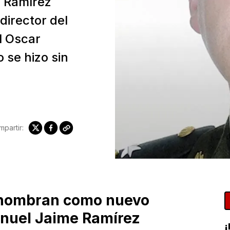
e Ramírez
irector del
l Oscar
 se hizo sin
partir:
o nombran como nuevo
anuel Jaime Ramírez
¡