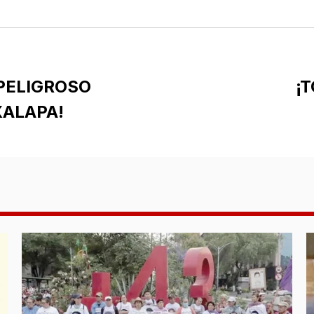
PELIGROSO
¡
XALAPA!