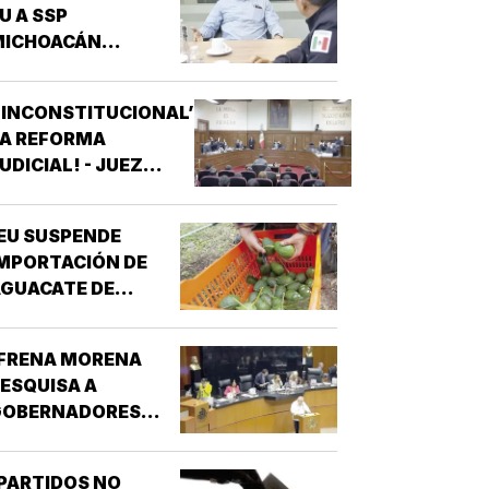
U A SSP
MICHOACÁN
REFORZAR
EGURIDAD!
‘INCONSTITUCIONAL’
LA REFORMA
UDICIAL! - JUEZ
ONCEDIO PRIMER
AMPARO
EU SUSPENDE
MPORTACIÓN DE
GUACATE DE
MICHOACÁN!
¡FRENA MORENA
ESQUISA A
GOBERNADORES
OR NARCO!
PARTIDOS NO