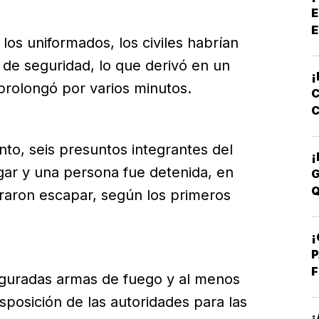
E
E
los uniformados, los civiles habrían
 de seguridad, lo que derivó en un
¡
prolongó por varios minutos.
C
C
E
to, seis presuntos integrantes del
¡
ar y una persona fue detenida, en
G
Q
graron escapar, según los primeros
¡
P
F
eguradas armas de fuego y al menos
posición de las autoridades para las
¡