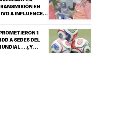
RANSMISIÓN EN
IVO A INFLUENCER
N CULIACÁN!
PROMETIERON 1
DD A SEDES DEL
UNDIAL... ¿Y
ÉXICO?!