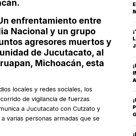
acán.
E
n enfrentamiento entre
S
ia Nacional y un grupo
¡
untos agresores muertos y
J
unidad de Jucutacato, al
C
Uruapan, Michoacán, esta
¡
I
A
os locales y redes sociales, los
orrido de vigilancia de fuerzas
P
omunica a Jucutacato con Cutzato y
a varias personas armadas que se
P
¡