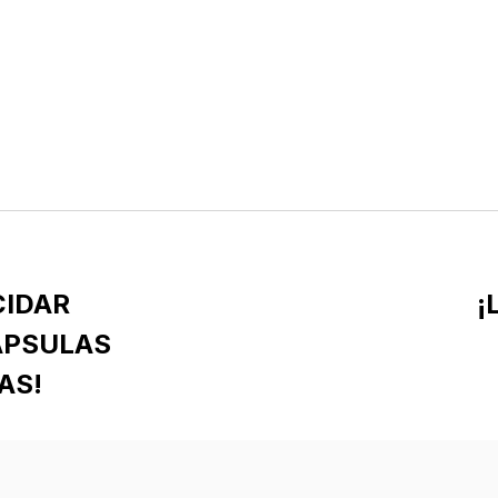
CIDAR
¡
ÁPSULAS
AS!