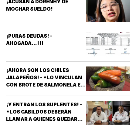
¡ACUSAN A DORENHY DE
AFECTAN ELEVADORES,
MOCHAR SUELDO!
TRATAMIENTOS MÉDICOS Y
APARATOS ELÉCTRICOS
¡PURAS DEUDAS! -
AHOGADA...!!!
¡AHORA SON LOS CHILES
JALAPEÑOS! - *LO VINCULAN
CON BROTE DE SALMONELA EN
EU
¡Y ENTRAN LOS SUPLENTES! -
*LOS CABILDOS DEBERÁN
LLAMAR A QUIENES QUEDARON
DE SUPLENTES