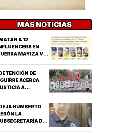
MÁS NOTICIAS
MATAN A 12
NFLUENCERS EN
UERRA MAYIZA VS.
HAPIZA!
DETENCIÓN DE
GUIRRE ACERCA
USTICIA A
AYOTZINAPA!
¡DEJA HUMBERTO
ERÓN LA
UBSECRETARÍA DE
EGURIDAD EN