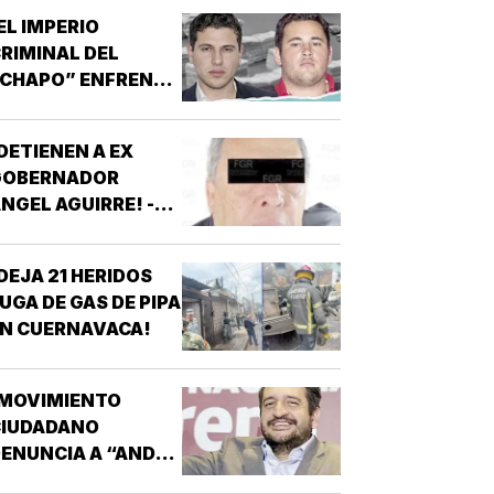
INALOA!
EL IMPERIO
RIMINAL DEL
“CHAPO” ENFRENTA
U MAYOR PRUEBA!
DETIENEN A EX
GOBERNADOR
NGEL AGUIRRE! -
OR CASO
AYOTZINAPA
DEJA 21 HERIDOS
UGA DE GAS DE PIPA
N CUERNAVACA!
¡MOVIMIENTO
CIUDADANO
ENUNCIA A “ANDY”
ÓPEZ BELTRÁN!