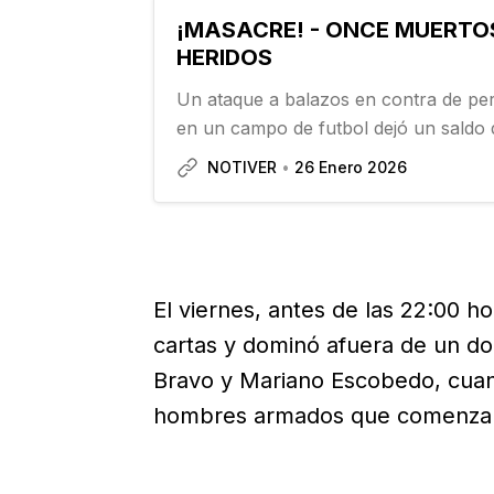
¡MASACRE! - ONCE MUERTOS
HERIDOS
Un ataque a balazos en contra de pe
en un campo de futbol dejó un saldo 
va-rios heridos en Salamanca, Guanaj
NOTIVER
26 Enero 2026
acuerdo con reportes oficiales…
El viernes, antes de las 22:00 
cartas y dominó afuera de un domi
Bravo y Mariano Escobedo, cuan
hombres armados que comenzaro