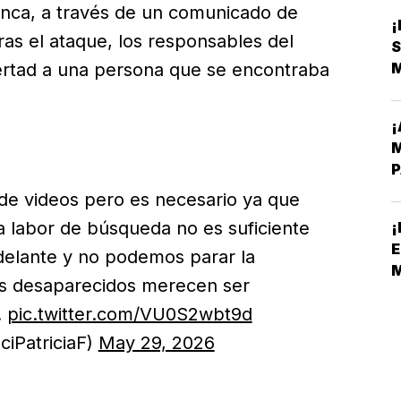
anca, a través de un comunicado de
as el ataque, los responsables del
S
ibertad a una persona que se encontraba
¡
M
P
de videos pero es necesario ya que
a labor de búsqueda no es suficiente
¡
E
delante y no podemos parar la
s desaparecidos merecen ser
…
pic.twitter.com/VU0S2wbt9d
S
iPatriciaF)
May 29, 2026