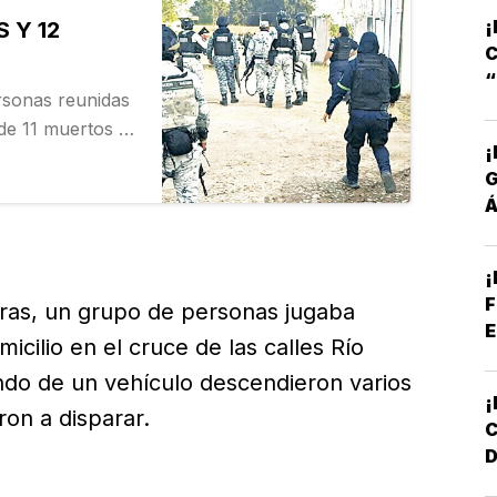
S
¡
 Y 12
C
rsonas reunidas
S
de 11 muertos y
¡
uato, de
Á
P
¡
F
horas, un grupo de personas jugaba
E
cilio en el cruce de las calles Río
do de un vehículo descendieron varios
n a disparar.
D
L