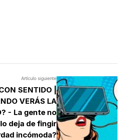
Artículo siguiente
CON SENTIDO |
NDO VERÁS LA
? - La gente no
lo deja de fingir
erdad incómoda?