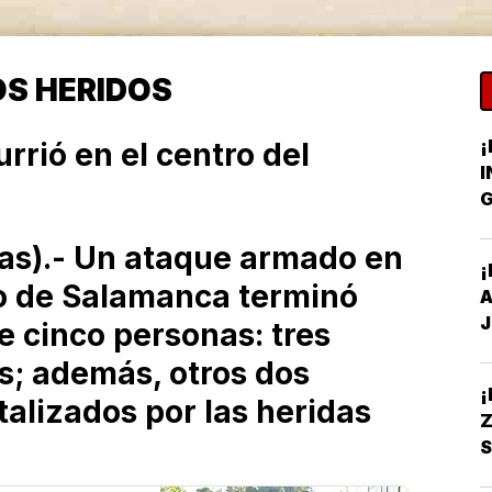
OS HERIDOS
¡
rrió en el centro del
I
G
C
s).- Un ataque armado en
¡
io de Salamanca terminó
A
J
e cinco personas: tres
s; además, otros dos
alizados por las heridas
Z
S
S