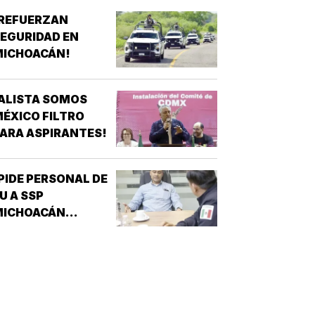
¡REFUERZAN
EGURIDAD EN
MICHOACÁN!
ALISTA SOMOS
ÉXICO FILTRO
ARA ASPIRANTES!
PIDE PERSONAL DE
U A SSP
MICHOACÁN
REFORZAR
EGURIDAD!