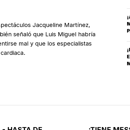
¡
M
espectáculos Jacqueline Martínez,
P
ién señaló que Luis Miguel habría
ntirse mal y que los especialistas
¡
cardiaca.
E
S
 - HASTA DE
¡TIENE MES