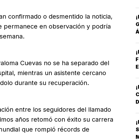
S
an confirmado o desmentido la noticia,
¡
te permanece en observación y podría
Á
a semana.
P
¡
F
 Paloma Cuevas no se ha separado del
E
pital, mientras un asistente cercano
lo durante su recuperación.
D
ción entre los seguidores del llamado
L
timos años retomó con éxito su carrera
 mundial que rompió récords de
S