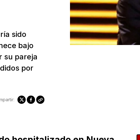
ría sido
nece bajo
 su pareja
didos por
partir:
ido hospitalizado en Nueva