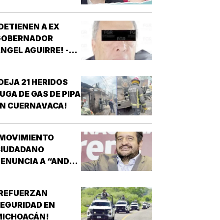
U MAYOR PRUEBA!
DETIENEN A EX
GOBERNADOR
NGEL AGUIRRE! -
OR CASO
AYOTZINAPA
DEJA 21 HERIDOS
UGA DE GAS DE PIPA
N CUERNAVACA!
¡MOVIMIENTO
CIUDADANO
ENUNCIA A “ANDY”
ÓPEZ BELTRÁN!
¡REFUERZAN
EGURIDAD EN
MICHOACÁN!