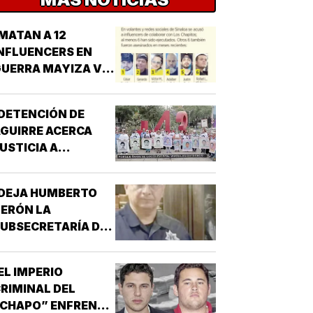
MATAN A 12
NFLUENCERS EN
UERRA MAYIZA VS.
HAPIZA!
DETENCIÓN DE
GUIRRE ACERCA
USTICIA A
AYOTZINAPA!
¡DEJA HUMBERTO
ERÓN LA
UBSECRETARÍA DE
EGURIDAD EN
INALOA!
EL IMPERIO
RIMINAL DEL
“CHAPO” ENFRENTA