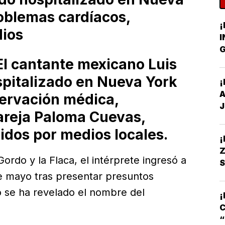
oblemas cardíacos,
¡
dios
I
G
l cantante mexicano Luis
C
spitalizado en Nueva York
¡
A
ervación médica,
J
reja Paloma Cuevas,
idos por medios locales.
Z
rdo y la Flaca, el intérprete ingresó a
S
S
de mayo tras presentar presuntos
S
 se ha revelado el nombre del
¡
C