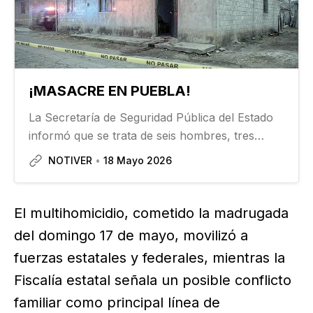
¡MASACRE EN PUEBLA!
La Secretaría de Seguridad Pública del Estado
informó que se trata de seis hombres, tres
mujeres y la menor de edad. “La Policía Estatal,
NOTIVER
18 Mayo 2026
Policía Municipal, Secretaría de la Defensa,
Guardia Nacional y autoridades de la Fiscalía
General del…
El multihomicidio, cometido la madrugada
del domingo 17 de mayo, movilizó a
fuerzas estatales y federales, mientras la
Fiscalía estatal señala un posible conflicto
familiar como principal línea de