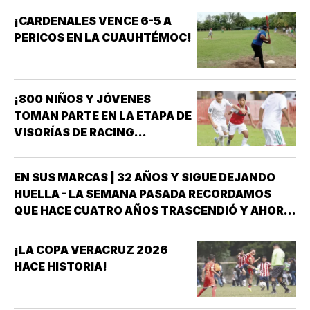
¡CARDENALES VENCE 6-5 A
PERICOS EN LA CUAUHTÉMOC!
¡800 NIÑOS Y JÓVENES
TOMAN PARTE EN LA ETAPA DE
VISORÍAS DE RACING
VERACRUZ!
EN SUS MARCAS | 32 AÑOS Y SIGUE DEJANDO
HUELLA - LA SEMANA PASADA RECORDAMOS
QUE HACE CUATRO AÑOS TRASCENDIÓ Y AHORA
FORMA PARTE DE LA HISTORIA DEL DEPORTE
VERACRUZANO Y DE MÉXICO LA NADADORA DEL
¡LA COPA VERACRUZ 2026
CLUB ACUARIO ANA ROSA GRAHAM BAZÁN *ANA
HACE HISTORIA!
ROSA GRAHAM…