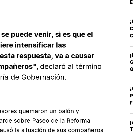
E
¡
C
se puede venir, si es que el
C
E
re intensificar las
esta respuesta, va a causar
¡
G
ompañeros",
declaró al término
Q
aría de Gobernación.
¡
P
F
ofesores quemaron un balón y
 tarde sobre Paseo de la Reforma
¡
T
causó la situación de sus compañeros