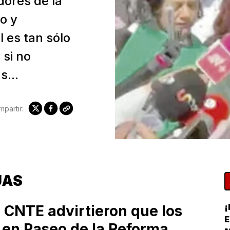
dores de la
o y
 es tan sólo
 si no
...
partir:
UAS
¡
a CNTE advirtieron que los
E
s en Paseo de la Reforma