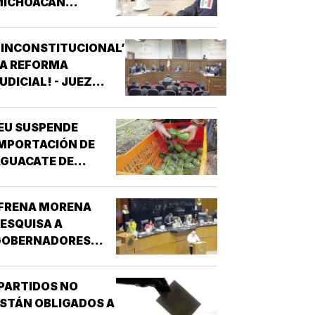
MICHOACÁN
REFORZAR
EGURIDAD!
‘INCONSTITUCIONAL’
LA REFORMA
UDICIAL! - JUEZ
ONCEDIO PRIMER
AMPARO
EU SUSPENDE
MPORTACIÓN DE
GUACATE DE
MICHOACÁN!
¡FRENA MORENA
ESQUISA A
GOBERNADORES
OR NARCO!
PARTIDOS NO
STÁN OBLIGADOS A