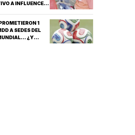
IVO A INFLUENCER
N CULIACÁN!
PROMETIERON 1
DD A SEDES DEL
UNDIAL... ¿Y
ÉXICO?!