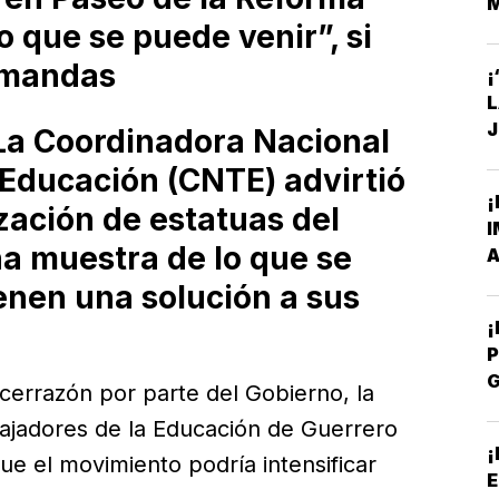
 que se puede venir”, si
S
emandas
¡
J
a Coordinadora Nacional
C
 Educación (CNTE) advirtió
¡
ización de estatuas del
I
na muestra de lo que se
A
enen una solución a sus
P
cerrazón por parte del Gobierno, la
P
bajadores de la Educación de Guerrero
¡
que el movimiento podría intensificar
E