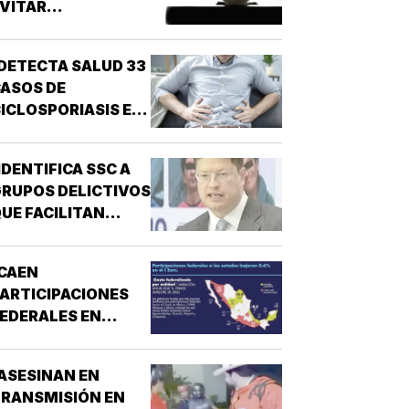
VITAR
NARCONEXOS!
DETECTA SALUD 33
ASOS DE
ICLOSPORIASIS EN
L PAÍS!
IDENTIFICA SSC A
RUPOS DELICTIVOS
UE FACILITAN
DESPOJOS!
CAEN
ARTICIPACIONES
EDERALES EN
ESTADOS!
ASESINAN EN
RANSMISIÓN EN