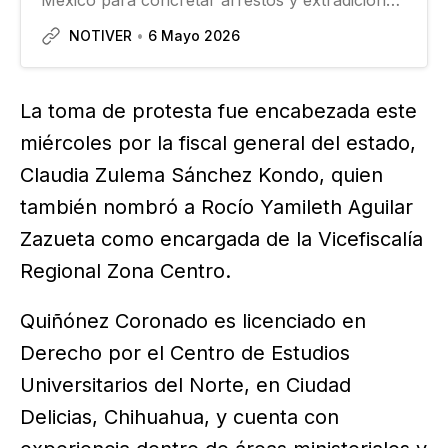
México para concretar arrestos y extradiciones
en investigaciones por narcotráfico, pero para
NOTIVER
6 Mayo 2026
la Presidencia de la República ni siquiera la
solicitud para entregar a Rubén Rocha Moya y
a nueve…
La toma de protesta fue encabezada este
miércoles por la fiscal general del estado,
Claudia Zulema Sánchez Kondo, quien
también nombró a Rocío Yamileth Aguilar
Zazueta como encargada de la Vicefiscalía
Regional Zona Centro.
Quiñónez Coronado es licenciado en
Derecho por el Centro de Estudios
Universitarios del Norte, en Ciudad
Delicias, Chihuahua, y cuenta con