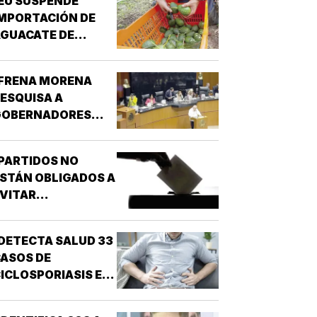
EU SUSPENDE
MPORTACIÓN DE
GUACATE DE
MICHOACÁN!
¡FRENA MORENA
ESQUISA A
GOBERNADORES
OR NARCO!
PARTIDOS NO
STÁN OBLIGADOS A
VITAR
NARCONEXOS!
DETECTA SALUD 33
ASOS DE
ICLOSPORIASIS EN
L PAÍS!