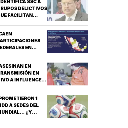
IDENTIFICA SSC A
RUPOS DELICTIVOS
UE FACILITAN
DESPOJOS!
CAEN
ARTICIPACIONES
EDERALES EN
ESTADOS!
ASESINAN EN
RANSMISIÓN EN
IVO A INFLUENCER
N CULIACÁN!
PROMETIERON 1
DD A SEDES DEL
UNDIAL... ¿Y
ÉXICO?!