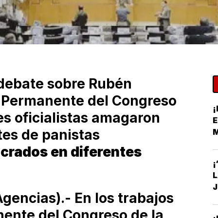
 debate sobre Rubén
n Permanente del Congreso
¡
es oficialistas amagaron
E
es de panistas
crados en diferentes
S
¡
J
encias).- En los trabajos
C
ente del Congreso de la