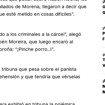
¡
aliados de Morena, llegaron a decir que
G
Q
ue esté metido en cosas difíciles”.
¡
P
 a los criminales a la cárcel”, alegó
F
ubén Moreira, que luego encaró al
oña: “¡Pinche porro..!”.
¡
T
V
 tribuna que pesa sobre el panista
E
ehensión y que tendría que vérselas
¡
M
M
M
ra exhibió en tribuna la polémica