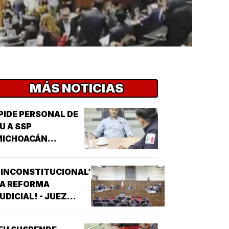
MÁS NOTICIAS
PIDE PERSONAL DE
U A SSP
MICHOACÁN
REFORZAR
EGURIDAD!
‘INCONSTITUCIONAL’
LA REFORMA
UDICIAL! - JUEZ
ONCEDIO PRIMER
AMPARO