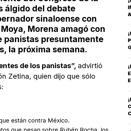
¡
s álgido del debate
I
A
bernador sinaloense con
a Moya, Morena amagó con
de panistas presuntamente
P
os, la próxima semana.
P
entes de los panistas”,
advirtió
¡
E
 Zetina, quien dijo que sólo
E
s:
¡
C
C
que están contra México.
E
entos que pesan sobre Rubén Rocha, los