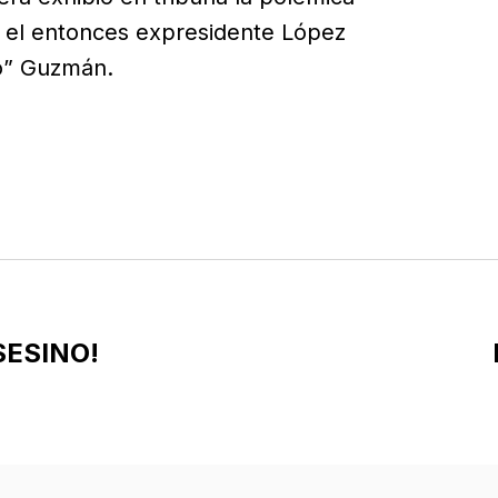
ió el entonces expresidente López
o” Guzmán.
SESINO!