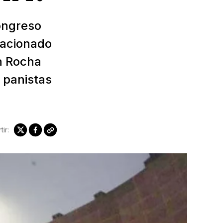
ongreso
elacionado
n Rocha
 panistas
ir: