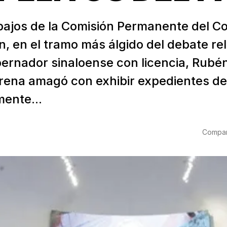
abajos de la Comisión Permanente del C
n, en el tramo más álgido del debate r
bernador sinaloense con licencia, Rubé
ena amagó con exhibir expedientes de
ente...
Compart