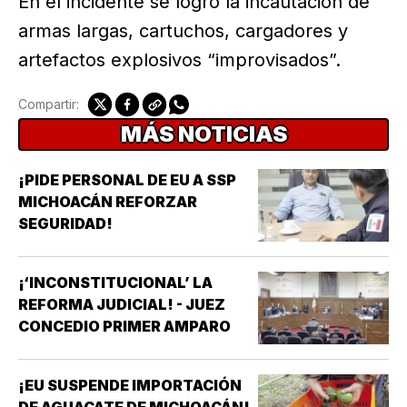
En el incidente se logró la incautación de
armas largas, cartuchos, cargadores y
artefactos explosivos “improvisados”.
Compartir:
MÁS NOTICIAS
¡PIDE PERSONAL DE EU A SSP
MICHOACÁN REFORZAR
SEGURIDAD!
¡‘INCONSTITUCIONAL’ LA
REFORMA JUDICIAL! - JUEZ
CONCEDIO PRIMER AMPARO
¡EU SUSPENDE IMPORTACIÓN
DE AGUACATE DE MICHOACÁN!