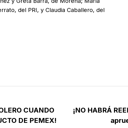
ínez y Greta Barra, de Morena; María
rato, del PRI, y Claudia Caballero, del
COLERO CUANDO
¡NO HABRÁ REE
DUCTO DE PEMEX!
apru