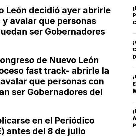
¡
 León decidió ayer abrirle
s y avalar que personas
C
puedan ser Gobernadores
Y
D
¡
D
Congreso de Nuevo León
ceso fast track- abrirle la
F
¡
N
y avalar que personas con
E
an ser Gobernadores del
M
A
licarse en el Periódico
P
) antes del 8 de julio
B