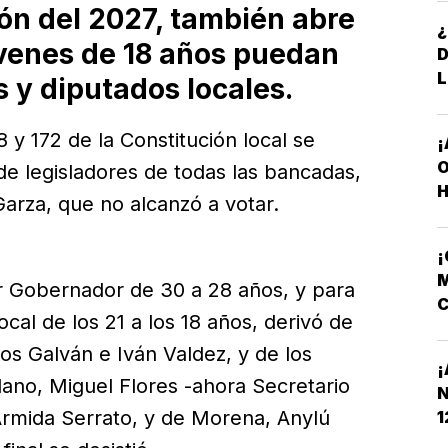
ión del 2027, también abre
¿
jóvenes de 18 años puedan
L
s y diputados locales.
8 y 172 de la Constitución local se
¡
O
de legisladores de todas las bancadas,
H
 Garza, que no alcanzó a votar.
M
r Gobernador de 30 a 28 años, y para
C
ocal de los 21 a los 18 años, derivó de
N
los Galván e Iván Valdez, y de los
¡
ano, Miguel Flores -ahora Secretario
N
Armida Serrato, y de Morena, Anylú
1