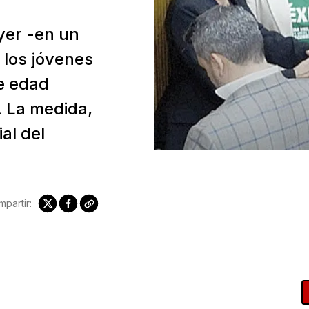
yer -en un
a los jóvenes
e edad
 La medida,
al del
partir: