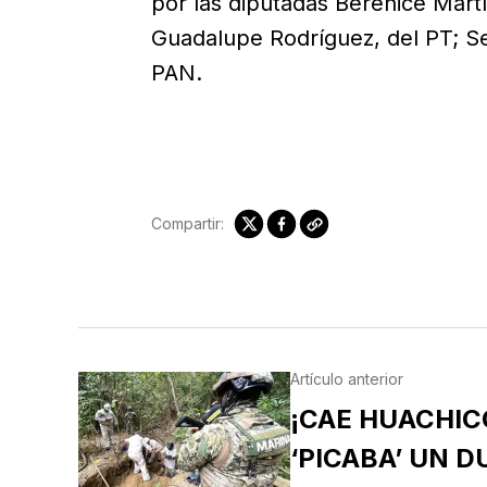
por las diputadas Berenice Mart
Guadalupe Rodríguez, del PT; Ser
PAN.
Compartir:
Artículo anterior
¡CAE HUACHI
‘PICABA’ UN 