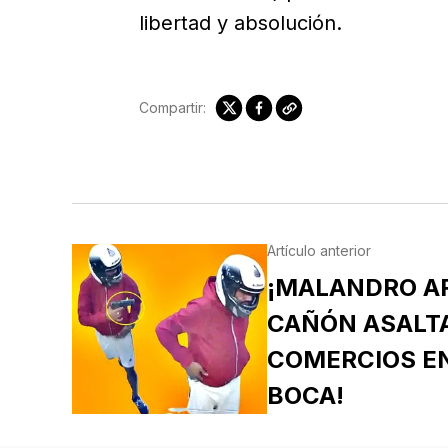
libertad y absolución.
Compartir:
Artículo anterior
¡MALANDRO A
CAÑÓN ASALTA
COMERCIOS EN
BOCA!