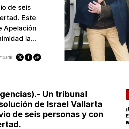
io de seis
ertad. Este
e Apelación
midad la...
partir:
encias).- Un tribunal
solución de Israel Vallarta
¡
vio de seis personas y con
E
ertad.