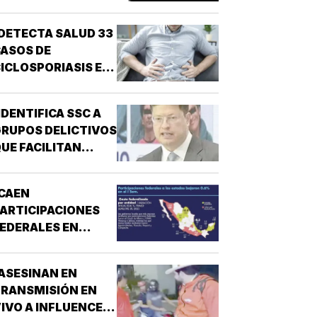
NARCONEXOS!
DETECTA SALUD 33
ASOS DE
ICLOSPORIASIS EN
L PAÍS!
IDENTIFICA SSC A
RUPOS DELICTIVOS
UE FACILITAN
DESPOJOS!
CAEN
ARTICIPACIONES
EDERALES EN
ESTADOS!
ASESINAN EN
RANSMISIÓN EN
IVO A INFLUENCER