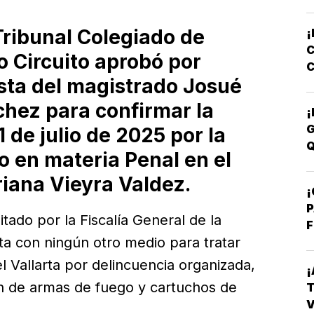
Tribunal Colegiado de
¡
C
 Circuito aprobó por
C
sta del magistrado Josué
E
hez para confirmar la
¡
G
 de julio de 2025 por la
Q
to en materia Penal en el
iana Vieyra Valdez.
¡
P
tado por la Fiscalía General de la
F
a con ningún otro medio para tratar
el Vallarta por delincuencia organizada,
¡
n de armas de fuego y cartuchos de
T
V