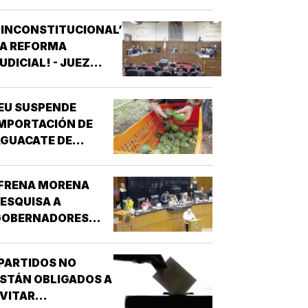
REFORZAR
EGURIDAD!
‘INCONSTITUCIONAL’
LA REFORMA
UDICIAL! - JUEZ
ONCEDIO PRIMER
AMPARO
EU SUSPENDE
MPORTACIÓN DE
GUACATE DE
MICHOACÁN!
¡FRENA MORENA
ESQUISA A
GOBERNADORES
OR NARCO!
PARTIDOS NO
STÁN OBLIGADOS A
VITAR