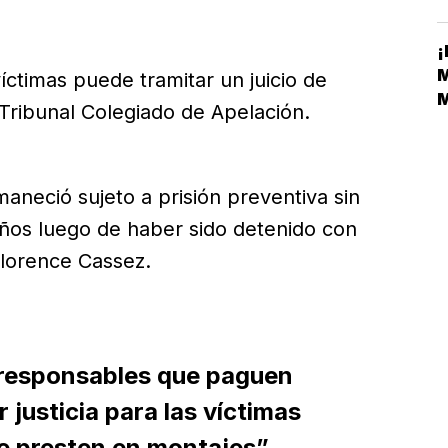
E
¡
M
íctimas puede tramitar un juicio de
M
 Tribunal Colegiado de Apelación.
M
maneció sujeto a prisión preventiva sin
ños luego de haber sido detenido con
Florence Cassez.
responsables que paguen
 justicia para las víctimas
se presten en montajes”,