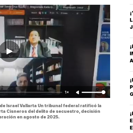
S
¡
J
C
¡
I
A
P
1×
P
 Israel Vallarta Un tribunal federal ratificó la 
rta Cisneros del delito de secuestro, decisión 
¡
beración en agosto de 2025.
E
E