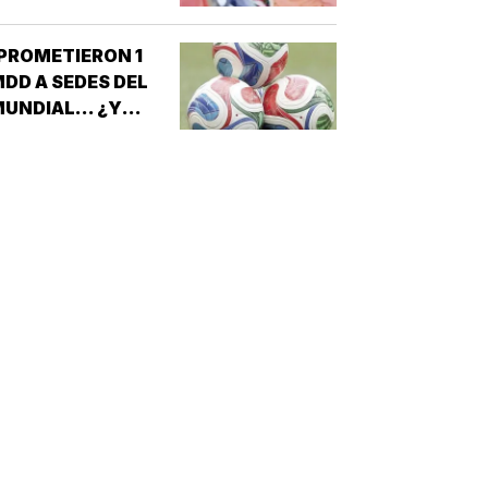
N CULIACÁN!
PROMETIERON 1
DD A SEDES DEL
UNDIAL... ¿Y
ÉXICO?!