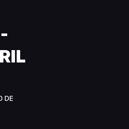
!
-
RIL
0 DE