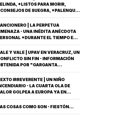
UESTA EN LA JORNADA DEL
ELINDA, *LISTOS PARA MORIR,
OMINGO 6 DE JUNIO DEL AÑO
CONSEJOS DE SUEGRA, *PALENQUE
NTRANTE *EL PROCESO ELECTORAL
E NAHLE...
ARA ELEGIR…
ANCIONERO | LA PERPETUA
MENAZA - UNA INÉDITA ANÉCDOTA
ERSONAL *DURANTE EL TIEMPO EN
UE EL CONJUNTO DE EDIFICIOS
LAMADO LOS PINOS FUE RESIDENCIA
ALE Y VALE | UPAV EN VERACRUZ, UN
FICIAL DEL PRESIDENTE DE MÉXICO,
ONFLICTO SIN FIN - INFORMACIÓN
STUVE AHÍ SOLAMENTE CUATRO
BTENIDA POR "GARGANTA
ECES, TRES DE ELLAS EN CALIDAD
ROFUNDA" SEÑALA QUE AL
DE…
OBIERNO DEL ESTADO *ESTÁ A
EXTO IRREVERENTE | UN NIÑO
UNTO DE "REVENTARLE" EL TEMA
NCENDIARIO - LA CUARTA OLA DE
E LA UNIVERSIDAD POPULAR
ALOR GOLPEA A EUROPA YA EN
UTÓNOMA DE VERACRUZ (UPAV) EN
LENA CANÍCULA Y TODO PINTA A
AS MANOS *Y NO ES…
UE ESTE 2026 SE UBICARÁ COMO EL
AS COSAS COMO SON - FIESTÓN...
EOR DE LA HISTORIA EN CUANTO A