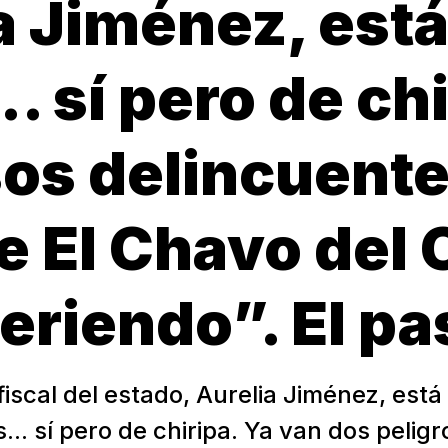
a Jiménez, est
. sí pero de ch
sos delincuente
de El Chavo del
eriendo”. El p
iscal del estado, Aurelia Jiménez, est
... sí pero de chiripa. Ya van dos pelig