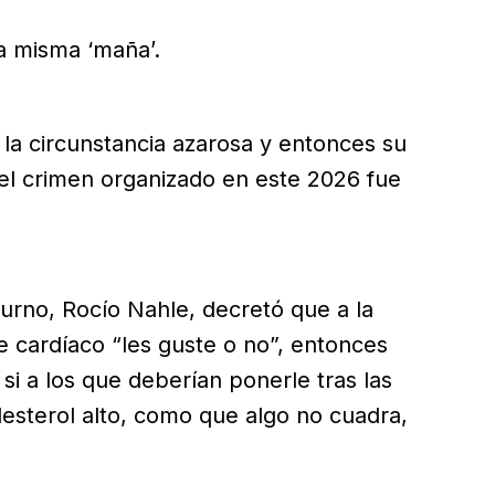
D
N
a misma ‘maña’.
¿
ó la circunstancia azarosa y entonces su
el crimen organizado en este 2026 fue
 turno, Rocío Nahle, decretó que a la
 cardíaco “les guste o no”, entonces
i a los que deberían ponerle tras las
colesterol alto, como que algo no cuadra,