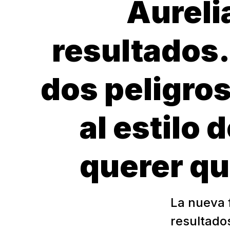
Aureli
resultados..
dos peligro
al estilo 
querer qu
La nueva f
resultados