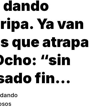
á dando
iripa. Ya van
s que atrapa
 Ocho: “sin
asado fin…
á dando
rosos