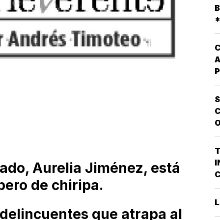
P
B
D
*
E
D
P
C
A
P
Q
L
S
O
C
E
O
V
P
G
T
P
I
tado, Aurelia Jiménez, está
D
C
pero de chiripa.
A
P
L
Q
L
P
 delincuentes que atrapa al