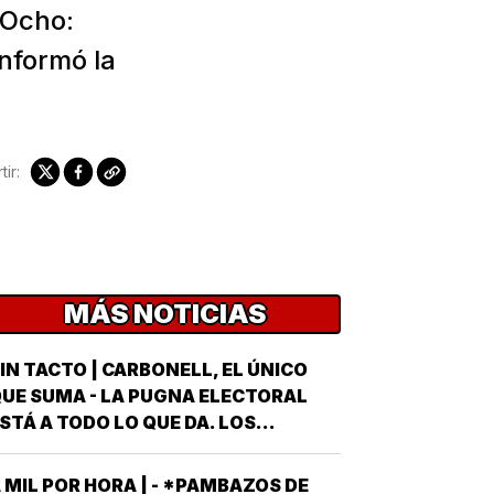
 Ocho:
informó la
ir:
MÁS NOTICIAS
IN TACTO | CARBONELL, EL ÚNICO
UE SUMA - LA PUGNA ELECTORAL
STÁ A TODO LO QUE DA. LOS
ARTIDOS Y EL GOBIERNO METEN SUS
RMAS MÁS AFILADAS CON LA VISTA
 MIL POR HORA | - *PAMBAZOS DE