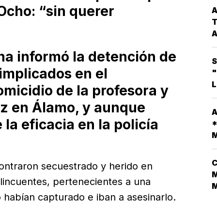
G
 Ocho: “sin querer
A
C
T
A
na informó la detención de
C
S
*
 implicados en el
"
L
omicidio de la profesora y
E
T
M
ez en Álamo, y aunque
A
A
D
la eficacia en la policía
*
L
M
V
C
ontraron secuestrado y herido en
M
elincuentes, pertenecientes a una
o habían capturado e iban a asesinarlo.
N
L