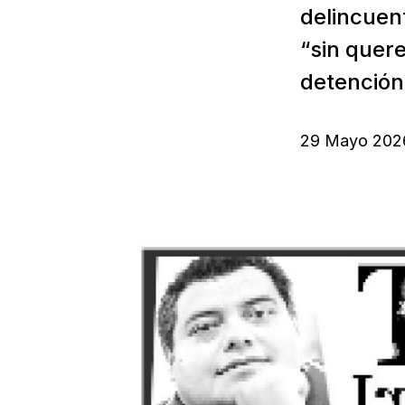
delincuent
“sin quere
detención 
29 Mayo 202