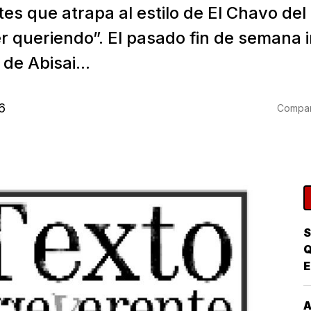
es que atrapa al estilo de El Chavo del
r queriendo”. El pasado fin de semana 
de Abisai...
6
Compart
S
Q
E
P
A
A