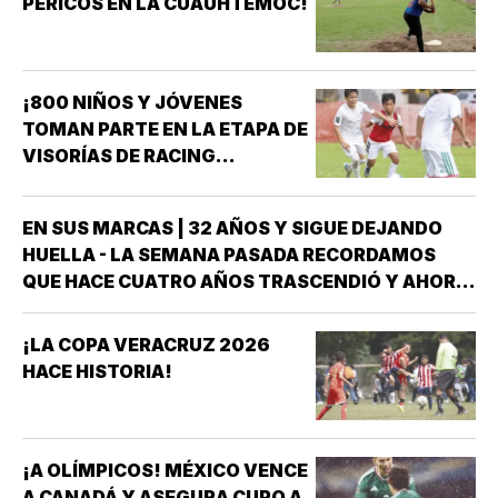
PERICOS EN LA CUAUHTÉMOC!
¡800 NIÑOS Y JÓVENES
TOMAN PARTE EN LA ETAPA DE
VISORÍAS DE RACING
VERACRUZ!
EN SUS MARCAS | 32 AÑOS Y SIGUE DEJANDO
HUELLA - LA SEMANA PASADA RECORDAMOS
QUE HACE CUATRO AÑOS TRASCENDIÓ Y AHORA
FORMA PARTE DE LA HISTORIA DEL DEPORTE
VERACRUZANO Y DE MÉXICO LA NADADORA DEL
¡LA COPA VERACRUZ 2026
CLUB ACUARIO ANA ROSA GRAHAM BAZÁN *ANA
HACE HISTORIA!
ROSA GRAHAM…
¡A OLÍMPICOS! MÉXICO VENCE
A CANADÁ Y ASEGURA CUPO A