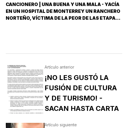
CANCIONERO | UNA BUENA Y UNA MALA - YACÍA
EN UN HOSPITAL DE MONTERREY UN RANCHERO
NORTEÑO, VÍCTIMA DE LA PEOR DE LAS ETAPAS
DE LA DIABETES *Y DÍJOLE EL GALENO:”LE
TENGO DOS NOTICIAS; UNA BUENA Y OTRA
MALA ¿CUÁL QUIERE QUE LE DIGA PRIMERO? NO,
POS…
Artículo anterior
¡NO LES GUSTÓ LA
FUSIÓN DE CULTURA
Y DE TURISMO! -
SACAN HASTA CARTA
Artículo siguiente