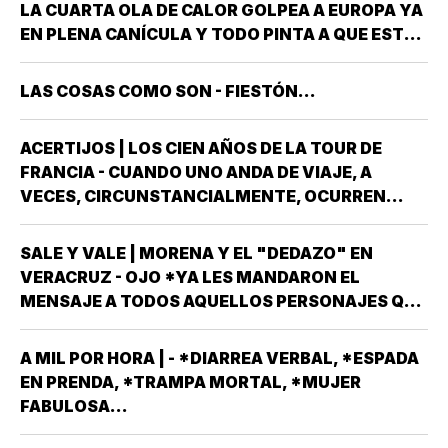
POPULAR AUTÓNOMA DE VERACRUZ (UPAV) EN
LA CUARTA OLA DE CALOR GOLPEA A EUROPA YA
LAS MANOS *Y NO ES…
EN PLENA CANÍCULA Y TODO PINTA A QUE ESTE
2026 SE UBICARÁ COMO EL PEOR DE LA HISTORIA
EN CUANTO A GOLPES CLIMÁTICOS *UNA OLA
LAS COSAS COMO SON - FIESTÓN...
CALUROSA EN PRIMAVERA ROMPIÓ TODOS
LOS…
ACERTIJOS | LOS CIEN AÑOS DE LA TOUR DE
FRANCIA - CUANDO UNO ANDA DE VIAJE, A
VECES, CIRCUNSTANCIALMENTE, OCURREN
COSAS QUE NO LLEVABAS PLANEADA *ME HAN
OCURRIDO ALGUNAS OCASIONES *AHORA
SALE Y VALE | MORENA Y EL "DEDAZO" EN
REMEMORO ESTA PORQUE TENEMOS A UN
VERACRUZ - OJO *YA LES MANDARON EL
MEXICANO EN EL TOP TEN DE…
MENSAJE A TODOS AQUELLOS PERSONAJES QUE
ASPIRAN A SER CANDIDATOS A DIPUTADOS
LOCALES, EN ALGUNO DE LOS 30 DISTRITOS QUE
A MIL POR HORA | - *DIARREA VERBAL, *ESPADA
HAY EN VERACRUZ POR EL PARTIDO MORENA,
EN PRENDA, *TRAMPA MORTAL, *MUJER
DESPUÉS QUE NO…
FABULOSA...