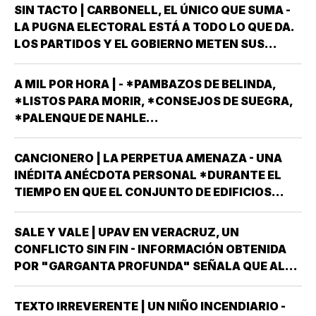
SIN TACTO | CARBONELL, EL ÚNICO QUE SUMA -
LA PUGNA ELECTORAL ESTÁ A TODO LO QUE DA.
LOS PARTIDOS Y EL GOBIERNO METEN SUS
ARMAS MÁS AFILADAS CON LA VISTA PUESTA EN
LA JORNADA DEL DOMINGO 6 DE JUNIO DEL AÑO
A MIL POR HORA | - *PAMBAZOS DE BELINDA,
ENTRANTE *EL PROCESO ELECTORAL PARA
*LISTOS PARA MORIR, *CONSEJOS DE SUEGRA,
ELEGIR…
*PALENQUE DE NAHLE...
CANCIONERO | LA PERPETUA AMENAZA - UNA
INÉDITA ANÉCDOTA PERSONAL *DURANTE EL
TIEMPO EN QUE EL CONJUNTO DE EDIFICIOS
LLAMADO LOS PINOS FUE RESIDENCIA OFICIAL
DEL PRESIDENTE DE MÉXICO, ESTUVE AHÍ
SALE Y VALE | UPAV EN VERACRUZ, UN
SOLAMENTE CUATRO VECES, TRES DE ELLAS EN
CONFLICTO SIN FIN - INFORMACIÓN OBTENIDA
CALIDAD DE…
POR "GARGANTA PROFUNDA" SEÑALA QUE AL
GOBIERNO DEL ESTADO *ESTÁ A PUNTO DE
"REVENTARLE" EL TEMA DE LA UNIVERSIDAD
TEXTO IRREVERENTE | UN NIÑO INCENDIARIO -