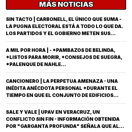
MÁS NOTICIAS
SIN TACTO | CARBONELL, EL ÚNICO QUE SUMA -
LA PUGNA ELECTORAL ESTÁ A TODO LO QUE DA.
LOS PARTIDOS Y EL GOBIERNO METEN SUS
ARMAS MÁS AFILADAS CON LA VISTA PUESTA EN
LA JORNADA DEL DOMINGO 6 DE JUNIO DEL AÑO
A MIL POR HORA | - *PAMBAZOS DE BELINDA,
ENTRANTE *EL PROCESO ELECTORAL PARA
*LISTOS PARA MORIR, *CONSEJOS DE SUEGRA,
ELEGIR…
*PALENQUE DE NAHLE...
CANCIONERO | LA PERPETUA AMENAZA - UNA
INÉDITA ANÉCDOTA PERSONAL *DURANTE EL
TIEMPO EN QUE EL CONJUNTO DE EDIFICIOS
LLAMADO LOS PINOS FUE RESIDENCIA OFICIAL
DEL PRESIDENTE DE MÉXICO, ESTUVE AHÍ
SALE Y VALE | UPAV EN VERACRUZ, UN
SOLAMENTE CUATRO VECES, TRES DE ELLAS EN
CONFLICTO SIN FIN - INFORMACIÓN OBTENIDA
CALIDAD DE…
POR "GARGANTA PROFUNDA" SEÑALA QUE AL