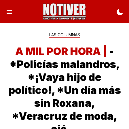
LAS COLUMNAS
A MIL POR HORA |
-
*Policías malandros,
*¡Vaya hijo de
político!, *Un día más
sin Roxana,
*Veracruz de moda,