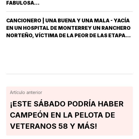
DESPUÉS QUE NO…
FABULOSA...
CANCIONERO | UNA BUENA Y UNA MALA - YACÍA
EN UN HOSPITAL DE MONTERREY UN RANCHERO
NORTEÑO, VÍCTIMA DE LA PEOR DE LAS ETAPAS
DE LA DIABETES *Y DÍJOLE EL GALENO:”LE
TENGO DOS NOTICIAS; UNA BUENA Y OTRA
MALA ¿CUÁL QUIERE QUE LE DIGA PRIMERO? NO,
POS…
Artículo anterior
¡ESTE SÁBADO PODRÍA HABER
CAMPEÓN EN LA PELOTA DE
VETERANOS 58 Y MÁS!