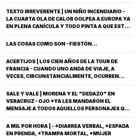
GOBIERNO DEL ESTADO *ESTÁ A PUNTO DE
"REVENTARLE" EL TEMA DE LA UNIVERSIDAD
TEXTO IRREVERENTE | UN NIÑO INCENDIARIO -
POPULAR AUTÓNOMA DE VERACRUZ (UPAV) EN
LA CUARTA OLA DE CALOR GOLPEA A EUROPA YA
LAS MANOS *Y NO ES…
EN PLENA CANÍCULA Y TODO PINTA A QUE ESTE
2026 SE UBICARÁ COMO EL PEOR DE LA HISTORIA
EN CUANTO A GOLPES CLIMÁTICOS *UNA OLA
LAS COSAS COMO SON - FIESTÓN...
CALUROSA EN PRIMAVERA ROMPIÓ TODOS
LOS…
ACERTIJOS | LOS CIEN AÑOS DE LA TOUR DE
FRANCIA - CUANDO UNO ANDA DE VIAJE, A
VECES, CIRCUNSTANCIALMENTE, OCURREN
COSAS QUE NO LLEVABAS PLANEADA *ME HAN
OCURRIDO ALGUNAS OCASIONES *AHORA
SALE Y VALE | MORENA Y EL "DEDAZO" EN
REMEMORO ESTA PORQUE TENEMOS A UN
VERACRUZ - OJO *YA LES MANDARON EL
MEXICANO EN EL TOP TEN DE…
MENSAJE A TODOS AQUELLOS PERSONAJES QUE
ASPIRAN A SER CANDIDATOS A DIPUTADOS
LOCALES, EN ALGUNO DE LOS 30 DISTRITOS QUE
A MIL POR HORA | - *DIARREA VERBAL, *ESPADA
HAY EN VERACRUZ POR EL PARTIDO MORENA,
EN PRENDA, *TRAMPA MORTAL, *MUJER