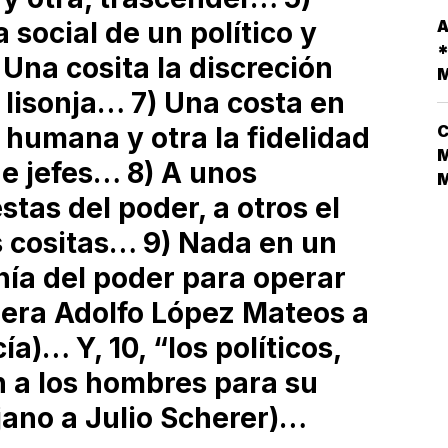
M
A
A
 social de un político y
D
*
Una cosita la discreción
L
M
V
a lisonja… 7) Una costa en
C
d humana y otra la fidelidad
M
de jefes… 8) A unos
estas del poder, a otros el
N
L
s cositas… 9) Nada en un
D
nía del poder para operar
N
¿
ijera Adolfo López Mateos a
a)… Y, 10, “los políticos,
n a los hombres para su
jano a Julio Scherer)…