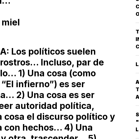
sí…
O
C
E
O
V
 miel
P
G
T
P
I
D
C
 Los políticos suelen
A
P
L
rostros… Incluso, par de
Q
L
P
o… 1) Una cosa (como
G
A
“El infierno”) es ser
C
T
sta… 2) Una cosa es ser
A
eer autoridad política,
C
S
 cosa el discurso político y
*
"
ra con hechos… 4) Una
L
E
, y otra, trascender… 5)
T