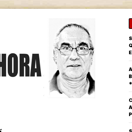
S
Q
E
P
A
A
P
B
D
*
E
D
P
C
A
P
Q
L
S