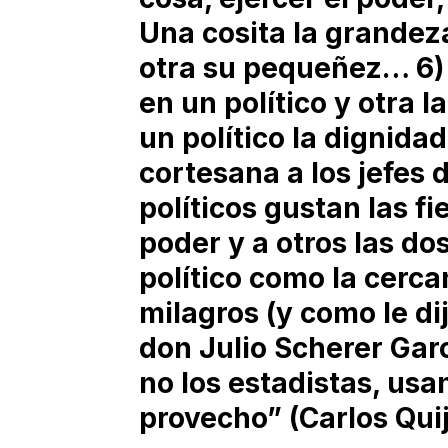
Una cosita la grandeza
otra su pequeñez… 6) 
en un político y otra l
un político la dignida
cortesana a los jefes 
políticos gustan las fi
poder y a otros las do
político como la cerca
milagros (y como le d
don Julio Scherer Garcí
no los estadistas, usa
provecho” (Carlos Qui