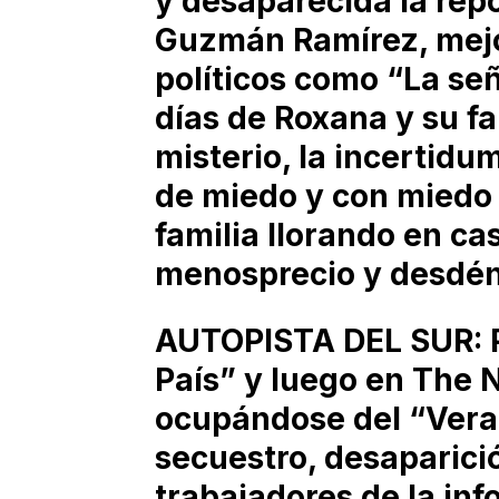
y desaparecida la rep
Guzmán Ramírez, mejo
políticos como “La se
días de Roxana y su fam
misterio, la incertidu
de miedo y con miedo l
familia llorando en ca
menosprecio y desdén
AUTOPISTA DEL SUR: Pr
País” y luego en The
ocupándose del “Vera
secuestro, desaparici
trabajadores de la in