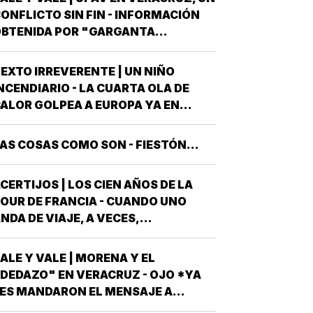
FICIAL DEL PRESIDENTE DE MÉXICO,
ONFLICTO SIN FIN - INFORMACIÓN
STUVE AHÍ SOLAMENTE CUATRO
BTENIDA POR "GARGANTA
ECES, TRES DE ELLAS EN CALIDAD
ROFUNDA" SEÑALA QUE AL
DE…
OBIERNO DEL ESTADO *ESTÁ A
EXTO IRREVERENTE | UN NIÑO
UNTO DE "REVENTARLE" EL TEMA
NCENDIARIO - LA CUARTA OLA DE
E LA UNIVERSIDAD POPULAR
ALOR GOLPEA A EUROPA YA EN
UTÓNOMA DE VERACRUZ (UPAV) EN
LENA CANÍCULA Y TODO PINTA A
AS MANOS *Y NO ES…
UE ESTE 2026 SE UBICARÁ COMO EL
AS COSAS COMO SON - FIESTÓN...
EOR DE LA HISTORIA EN CUANTO A
OLPES CLIMÁTICOS *UNA OLA
CERTIJOS | LOS CIEN AÑOS DE LA
ALUROSA EN PRIMAVERA ROMPIÓ
OUR DE FRANCIA - CUANDO UNO
TODOS LOS…
NDA DE VIAJE, A VECES,
CIRCUNSTANCIALMENTE, OCURREN
OSAS QUE NO LLEVABAS PLANEADA
ALE Y VALE | MORENA Y EL
ME HAN OCURRIDO ALGUNAS
DEDAZO" EN VERACRUZ - OJO *YA
OCASIONES *AHORA REMEMORO
ES MANDARON EL MENSAJE A
STA PORQUE TENEMOS A UN
ODOS AQUELLOS PERSONAJES QUE