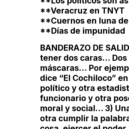
**Los políticos son a
**Veracruz en TNYT
**Cuernos en luna de
**Días de impunidad
BANDERAZO DE SALIDA:
tener dos caras… Dos 
máscaras… Por ejempl
dice “El Cochiloco” en 
político y otra estadi
funcionario y otra pos
moral y social… 3) Una
otra cumplir la palab
cosa, ejercer el poder