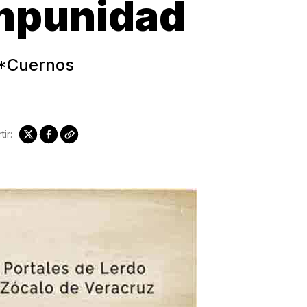
impunidad
**Cuernos
ir: