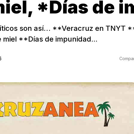
miel, *Días de 
íticos son así… **Veracruz en TNYT 
e miel **Días de impunidad...
6
Compart