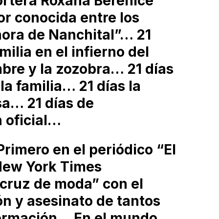
ortera Roxana Berenice
r conocida entre los
ñora de Nanchital”… 21
ilia en el infierno del
mbre y la zozobra… 21 días
a familia… 21 días la
sa… 21 días de
 oficial…
imero en el periódico “El
 New York Times
cruz de moda” con el
ón y asesinato de tantos
formación… En el mundo,