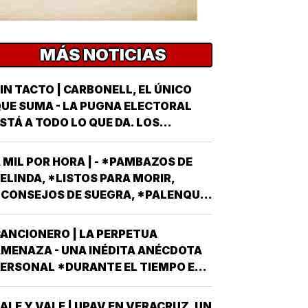
MÁS NOTICIAS
IN TACTO | CARBONELL, EL ÚNICO
UE SUMA - LA PUGNA ELECTORAL
STÁ A TODO LO QUE DA. LOS
ARTIDOS Y EL GOBIERNO METEN SUS
RMAS MÁS AFILADAS CON LA VISTA
 MIL POR HORA | - *PAMBAZOS DE
UESTA EN LA JORNADA DEL
ELINDA, *LISTOS PARA MORIR,
OMINGO 6 DE JUNIO DEL AÑO
CONSEJOS DE SUEGRA, *PALENQUE
NTRANTE *EL PROCESO ELECTORAL
E NAHLE...
ARA ELEGIR…
ANCIONERO | LA PERPETUA
MENAZA - UNA INÉDITA ANÉCDOTA
ERSONAL *DURANTE EL TIEMPO EN
UE EL CONJUNTO DE EDIFICIOS
LAMADO LOS PINOS FUE RESIDENCIA
ALE Y VALE | UPAV EN VERACRUZ, UN