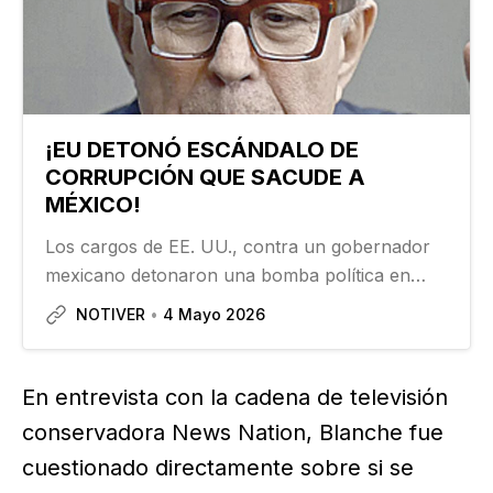
¡EU DETONÓ ESCÁNDALO DE
CORRUPCIÓN QUE SACUDE A
MÉXICO!
Los cargos de EE. UU., contra un gobernador
mexicano detonaron una bomba política en
México, han dominado la conversación
NOTIVER
4 Mayo 2026
nacional y han dividido en gran medida al país.
Si se hubieran realizado apuestas sobre qué
político…
En entrevista con la cadena de televisión
conservadora News Nation, Blanche fue
cuestionado directamente sobre si se