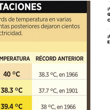
C
¡
Q
B
E