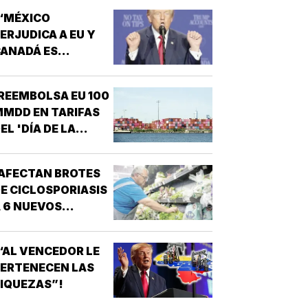
“MÉXICO
ERJUDICA A EU Y
ANADÁ ES
EPUGNANTE”! -
TRUMP
REEMBOLSA EU 100
MDD EN TARIFAS
EL 'DÍA DE LA
IBERACIÓN'!
AFECTAN BROTES
E CICLOSPORIASIS
 6 NUEVOS
STADOS EN EU!
“AL VENCEDOR LE
ERTENECEN LAS
IQUEZAS”!