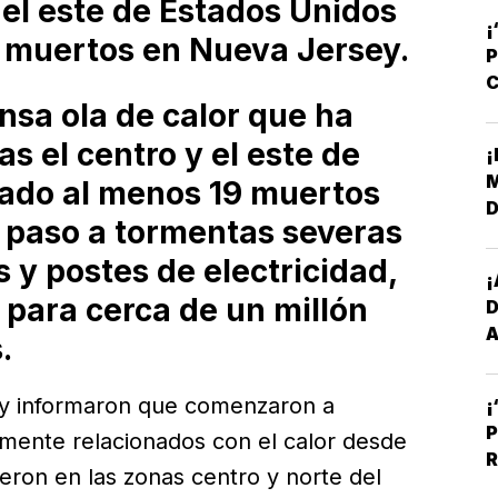
y el este de Estados Unidos
¡
 muertos en Nueva Jersey.
P
C
sa ola de calor que ha
R
as el centro y el este de
¡
M
jado al menos 19 muertos
D
 paso a tormentas severas
L
 y postes de electricidad,
¡
para cerca de un millón
D
A
.
E
ey informaron que comenzaron a
¡
P
amente relacionados con el calor desde
R
ieron en las zonas centro y norte del