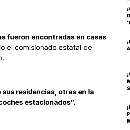
¡
D
'
s fueron encontradas en casas
¡
ijo el comisionado estatal de
n.
¡
S
sus residencias, otras en la
n coches estacionados”.
M
B