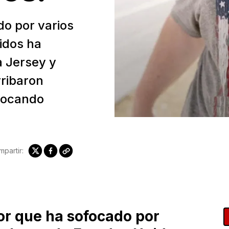
do por varios
nidos ha
 Jersey y
rribaron
ovocando
partir:
lor que ha sofocado por