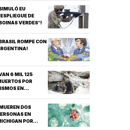
SIMULÓ EU
ESPLIEGUE DE
BOINAS VERDES'!
BRASIL ROMPE CON
ARGENTINA!
VAN 6 MIL 125
MUERTOS POR
ISMOS EN
VENEZUELA!
¡MUEREN DOS
PERSONAS EN
ICHIGAN POR
ROTE DE