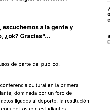
C
¡
Q
í, escuchemos a la gente y
B
, ¿ok? Gracias"...
E
usos de parte del público.
 conferencia cultural en la primera
lante, dominada por un foro de
tos ligados al deporte, la restitución
y encuentros con estudiantes.