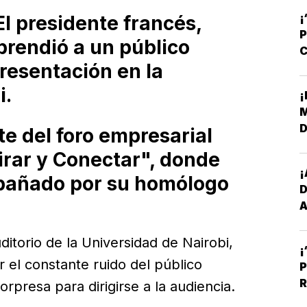
¡
l presidente francés,
P
rendió a un público
C
resentación en la
R
i.
¡
M
D
te del foro empresarial
L
irar y Conectar", donde
¡
pañado por su homólogo
D
A
E
ditorio de la Universidad de Nairobi,
¡
r el constante ruido del público
P
R
orpresa para dirigirse a la audiencia.