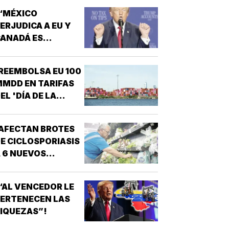
“MÉXICO
ERJUDICA A EU Y
ANADÁ ES
EPUGNANTE”! -
TRUMP
REEMBOLSA EU 100
MDD EN TARIFAS
EL 'DÍA DE LA
IBERACIÓN'!
AFECTAN BROTES
E CICLOSPORIASIS
 6 NUEVOS
STADOS EN EU!
“AL VENCEDOR LE
ERTENECEN LAS
IQUEZAS”!