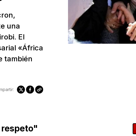
cron,
te una
robi. El
arial «África
e también
partir:
e respeto"