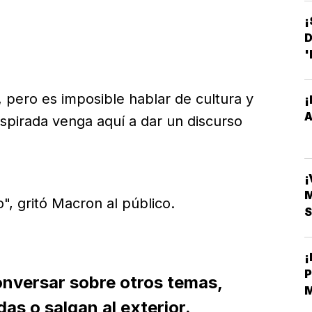
¡
D
'
, pero es imposible hablar de cultura y
¡
pirada venga aquí a dar un discurso
¡
o", gritó Macron al público.
S
onversar sobre otros temas,
M
das o salgan al exterior.
B