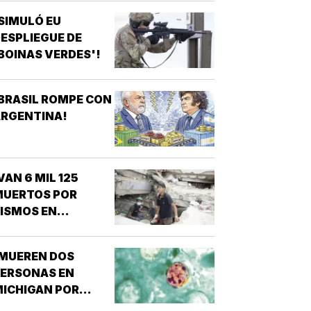
SIMULÓ EU
ESPLIEGUE DE
BOINAS VERDES'!
BRASIL ROMPE CON
ARGENTINA!
VAN 6 MIL 125
MUERTOS POR
ISMOS EN
VENEZUELA!
¡MUEREN DOS
PERSONAS EN
ICHIGAN POR
ROTE DE