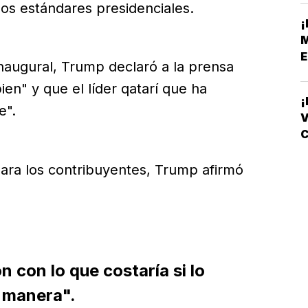
los estándares presidenciales.
¡
E
naugural, Trump declaró a la prensa
en" y que el líder qatarí que ha
¡
e".
V
C
para los contribuyentes, Trump afirmó
con lo que costaría si lo
 manera".