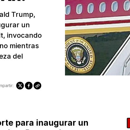
nald Trump,
ugurar un
t, invocando
ano mientras
eza del
partir:
orte para inaugurar un