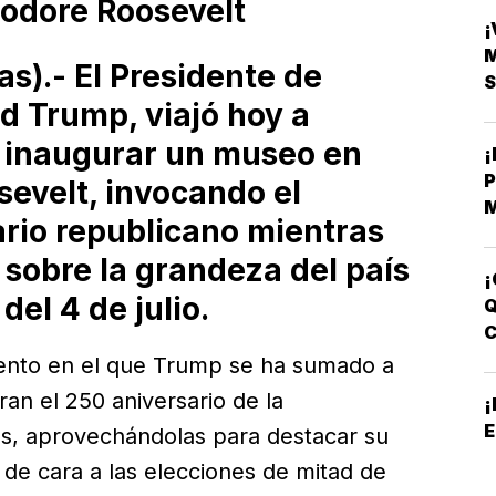
odore Roosevelt
¡
).- El Presidente de
S
d Trump, viajó hoy a
a inaugurar un museo en
evelt, invocando el
M
rio republicano mientras
B
C
sobre la grandeza del país
¡
del 4 de julio.
Q
B
ento en el que Trump se ha sumado a
n el 250 aniversario de la
E
s, aprovechándolas para destacar su
s de cara a las elecciones de mitad de