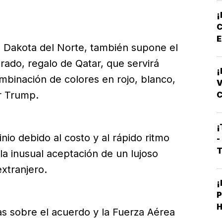
¡
E
de Dakota del Norte, también supone el
rado, regalo de Qatar, que servirá
¡
binación de colores en rojo, blanco,
r Trump.
C
L
¡
inio debido al costo y al rápido ritmo
-
T
la inusual aceptación de un lujoso
xtranjero.
¡
as sobre el acuerdo y la Fuerza Aérea
L