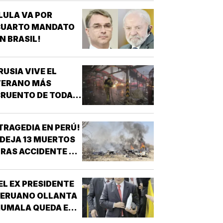
LULA VA POR
CUARTO MANDATO
N BRASIL!
RUSIA VIVE EL
VERANO MÁS
RUENTO DE TODA
A GUERRA!
TRAGEDIA EN PERÚ!
 DEJA 13 MUERTOS
RAS ACCIDENTE DE
AVIONETA
EL EX PRESIDENTE
PERUANO OLLANTA
HUMALA QUEDA EN
IBERTAD!