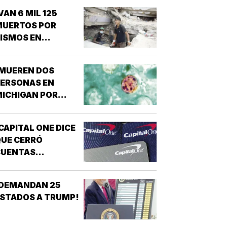
VAN 6 MIL 125
MUERTOS POR
ISMOS EN
VENEZUELA!
¡MUEREN DOS
PERSONAS EN
ICHIGAN POR
ROTE DE
ICLOSPORIASIS!
CAPITAL ONE DICE
UE CERRÓ
CUENTAS
ANCARIAS DE
TRUMP!
¡DEMANDAN 25
STADOS A TRUMP!