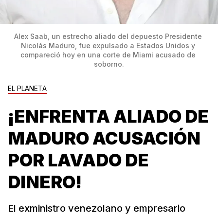
Alex Saab, un estrecho aliado del depuesto Presidente 
Nicolás Maduro, fue expulsado a Estados Unidos y 
compareció hoy en una corte de Miami acusado de 
soborno.
EL PLANETA
¡ENFRENTA ALIADO DE
MADURO ACUSACIÓN
POR LAVADO DE
DINERO!
El exministro venezolano y empresario