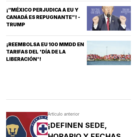
¡“MÉXICO PERJUDICA A EU Y
CANADÁ ES REPUGNANTE”! -
TRUMP
¡REEMBOLSA EU 100 MMDD EN
TARIFAS DEL 'DÍA DE LA
LIBERACIÓN'!
Artículo anterior
¡DEFINEN SEDE,
HORARIO Y FECHAS