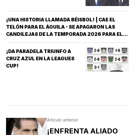
¡UNA HISTORIA LLAMADA BÉISBOL! | CAE EL
TELÓN PARA EL ÁGUILA - SE APAGARON LAS
CANDILEJAS DE LA TEMPORADA 2026 PARA EL
ÁGUILA DE VERACRUZ *LA NOVENA JAROCHA
CERRÓ SU CALENDARIO CON UNA VICTORIA DE
¡DA PARADELA TRIUNFO A
10-6 SOBRE PERICOS DE PUEBLA, PERO EL
CRUZ AZUL EN LA LEAGUES
TRIUNFO YA NO…
CUP!
Artículo anterior
¡ENFRENTA ALIADO