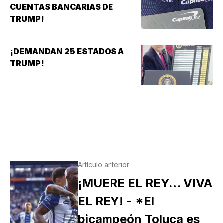
CUENTAS BANCARIAS DE
TRUMP!
¡DEMANDAN 25 ESTADOS A
TRUMP!
Artículo anterior
¡MUERE EL REY… VIVA
EL REY! - *El
bicampeón Toluca es