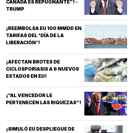
CANADÁ ES REPUGNANTE”! -
TRUMP
¡REEMBOLSA EU 100 MMDD EN
TARIFAS DEL 'DÍA DE LA
LIBERACIÓN'!
¡AFECTAN BROTES DE
CICLOSPORIASIS A 6 NUEVOS
ESTADOS EN EU!
¡“AL VENCEDOR LE
PERTENECEN LAS RIQUEZAS”!
¡SIMULÓ EU DESPLIEGUE DE