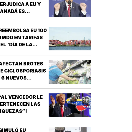
ERJUDICA A EU Y
ANADÁ ES
EPUGNANTE”! -
TRUMP
REEMBOLSA EU 100
MDD EN TARIFAS
EL 'DÍA DE LA
IBERACIÓN'!
AFECTAN BROTES
E CICLOSPORIASIS
 6 NUEVOS
STADOS EN EU!
“AL VENCEDOR LE
ERTENECEN LAS
IQUEZAS”!
SIMULÓ EU