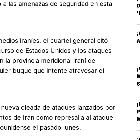
o a las amenazas de seguridad en esta
D
'
¡
dios iraníes, el cuartel general citó
curso de Estados Unidos y los ataques
 la provincia meridional iraní de
¡
uier buque que intente atravesar el
S
 nueva oleada de ataques lanzados por
ntos de Irán como represalia al ataque
M
B
dounidense el pasado lunes.
C
¡