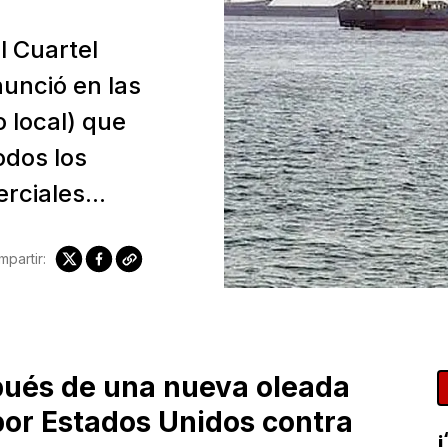
l Cuartel
unció en las
 local) que
odos los
rciales...
partir:
pués de una nueva oleada
or Estados Unidos contra
¡