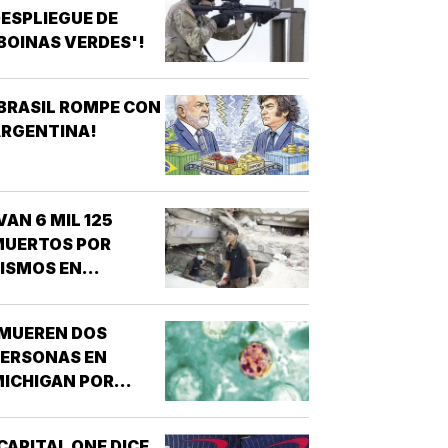
ESPLIEGUE DE
BOINAS VERDES'!
BRASIL ROMPE CON
ARGENTINA!
VAN 6 MIL 125
MUERTOS POR
ISMOS EN
VENEZUELA!
¡MUEREN DOS
PERSONAS EN
ICHIGAN POR
ROTE DE
ICLOSPORIASIS!
CAPITAL ONE DICE