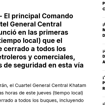
P
C
- El principal Comando
R
rtel General Central
¡
M
nció en las primeras
D
tiempo local) que el
L
 cerrado a todos los
¡
troleros y comerciales,
D
A
 de seguridad en esta vía
E
¡
P
Irán, el Cuartel General Central Khatam
R
as horas de este jueves (tiempo local)
rrado a todos los buques, incluyendo
¡