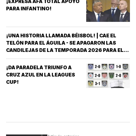
¡EXPRESA AFA TOTAL APOYO
PARA INFANTINO!
¡UNA HISTORIA LLAMADA BÉISBOL! | CAE EL
TELÓN PARA EL ÁGUILA - SE APAGARON LAS
CANDILEJAS DE LA TEMPORADA 2026 PARA EL
ÁGUILA DE VERACRUZ *LA NOVENA JAROCHA
CERRÓ SU CALENDARIO CON UNA VICTORIA DE
¡DA PARADELA TRIUNFO A
10-6 SOBRE PERICOS DE PUEBLA, PERO EL
CRUZ AZUL EN LA LEAGUES
TRIUNFO YA NO…
CUP!