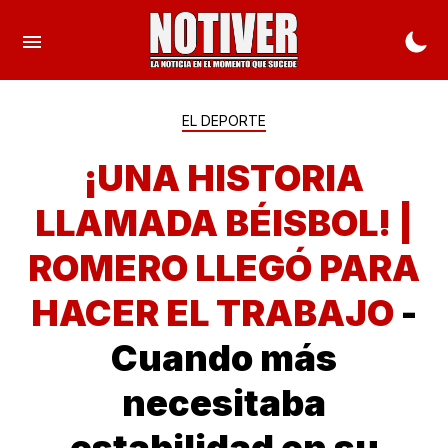
EL DEPORTE
¡UNA HISTORIA
LLAMADA BÉISBOL! |
ROMERO LLEGÓ PARA
HACER EL TRABAJO
-
Cuando más
necesitaba