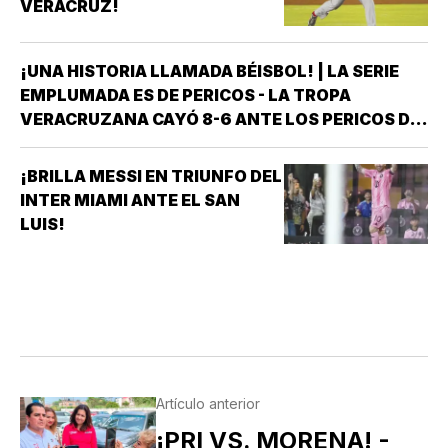
VERACRUZ!
¡UNA HISTORIA LLAMADA BÉISBOL! | LA SERIE
EMPLUMADA ES DE PERICOS - LA TROPA
VERACRUZANA CAYÓ 8-6 ANTE LOS PERICOS DE
PUEBLA EN EL SEGUNDO JUEGO DE LA ÚLTIMA
SERIE DE LA TEMPORADA REGULAR EN EL
¡BRILLA MESSI EN TRIUNFO DEL
ESTADIO HERMANOS SERDÁN, CON LO QUE LOS
INTER MIAMI ANTE EL SAN
POBLANOS…
LUIS!
Artículo anterior
¡PRI VS. MORENA! -