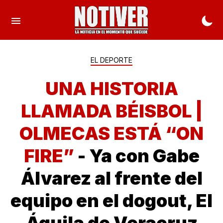
EL DEPORTE
UNA HISTORIA
LLAMADA BÉISBOL |
OLMECAS ESTÁ “ON
FIRE”
- Ya con Gabe
Álvarez al frente del
equipo en el dogout, El