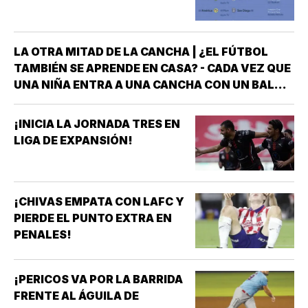
LA OTRA MITAD DE LA CANCHA | ¿EL FÚTBOL
TAMBIÉN SE APRENDE EN CASA? - CADA VEZ QUE
UNA NIÑA ENTRA A UNA CANCHA CON UN BALÓN
BAJO EL BRAZO, NO LLEGA SOLA *DETRÁS DE
ELLA SIEMPRE HAY ALGUIEN QUE LA LLEVÓ AL
¡INICIA LA JORNADA TRES EN
ENTRENAMIENTO, QUE HIZO EL ESFUERZO…
LIGA DE EXPANSIÓN!
¡CHIVAS EMPATA CON LAFC Y
PIERDE EL PUNTO EXTRA EN
PENALES!
¡PERICOS VA POR LA BARRIDA
FRENTE AL ÁGUILA DE