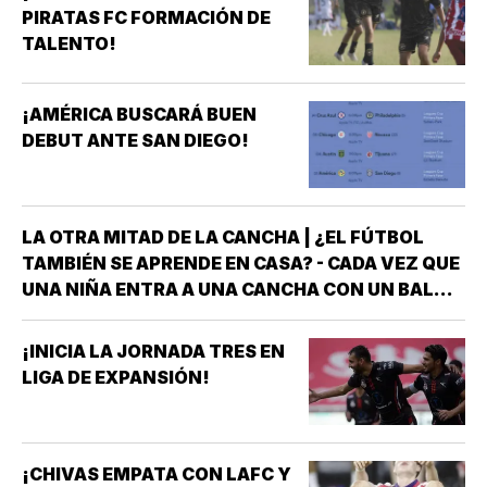
PIRATAS FC FORMACIÓN DE
TALENTO!
¡AMÉRICA BUSCARÁ BUEN
DEBUT ANTE SAN DIEGO!
LA OTRA MITAD DE LA CANCHA | ¿EL FÚTBOL
TAMBIÉN SE APRENDE EN CASA? - CADA VEZ QUE
UNA NIÑA ENTRA A UNA CANCHA CON UN BALÓN
BAJO EL BRAZO, NO LLEGA SOLA *DETRÁS DE
ELLA SIEMPRE HAY ALGUIEN QUE LA LLEVÓ AL
¡INICIA LA JORNADA TRES EN
ENTRENAMIENTO, QUE HIZO EL ESFUERZO…
LIGA DE EXPANSIÓN!
¡CHIVAS EMPATA CON LAFC Y