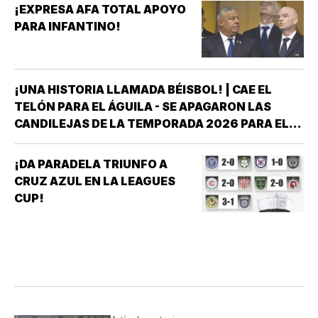
¡EXPRESA AFA TOTAL APOYO
PARA INFANTINO!
¡UNA HISTORIA LLAMADA BÉISBOL! | CAE EL
TELÓN PARA EL ÁGUILA - SE APAGARON LAS
CANDILEJAS DE LA TEMPORADA 2026 PARA EL
ÁGUILA DE VERACRUZ *LA NOVENA JAROCHA
CERRÓ SU CALENDARIO CON UNA VICTORIA DE
¡DA PARADELA TRIUNFO A
10-6 SOBRE PERICOS DE PUEBLA, PERO EL
CRUZ AZUL EN LA LEAGUES
TRIUNFO YA NO…
CUP!