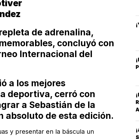
tiver
ández
¡
repleta de adrenalina,
 memorables, concluyó con
rneo Internacional del
¡
ó a los mejores
a deportiva, cerró con
¡
R
grar a Sebastián de la
A
absoluto de esta edición.
V
¡
uas y presentar en la báscula un