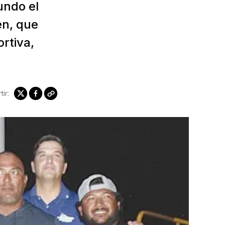
undo el
en, que
rtiva,
ir: