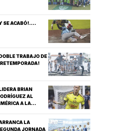
Y SE ACABÓ!....
DOBLE TRABAJO DE
PRETEMPORADA!
LIDERA BRIAN
ODRÍGUEZ AL
MÉRICA A LA
ICTORIA!
ARRANCA LA
SEGUNDA JORNADA