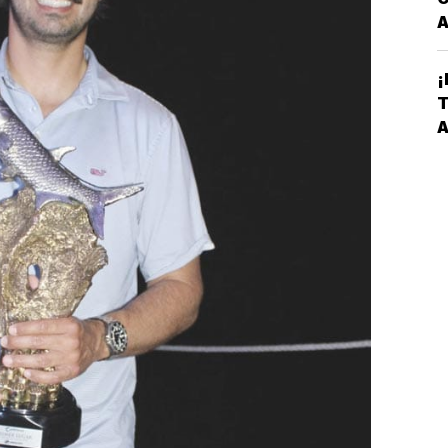
A
T
¡
C
T
V
A
P
L