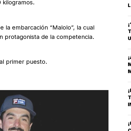
 kilogramos.
L
¡
e la embarcación “Malolo”, la cual
T
an protagonista de la competencia.
U
¡
 al primer puesto.
M
M
H
¡
T
I
¡
C