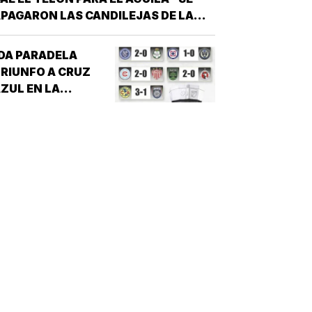
PAGARON LAS CANDILEJAS DE LA
EMPORADA 2026 PARA EL ÁGUILA DE
VERACRUZ *LA NOVENA JAROCHA
DA PARADELA
ERRÓ SU CALENDARIO CON UNA
RIUNFO A CRUZ
ICTORIA DE 10-6 SOBRE PERICOS DE
ZUL EN LA
UEBLA, PERO EL TRIUNFO YA NO…
EAGUES CUP!