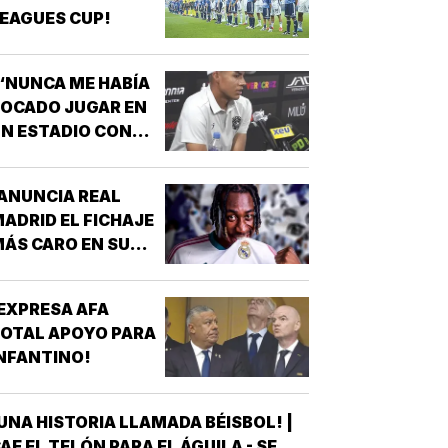
EAGUES CUP!
“NUNCA ME HABÍA
OCADO JUGAR EN
N ESTADIO CON
MUCHÍSIMA
GENTE”!
ANUNCIA REAL
ADRID EL FICHAJE
ÁS CARO EN SU
ISTORIA, 144 MDD!
EXPRESA AFA
OTAL APOYO PARA
NFANTINO!
UNA HISTORIA LLAMADA BÉISBOL! |
AE EL TELÓN PARA EL ÁGUILA - SE