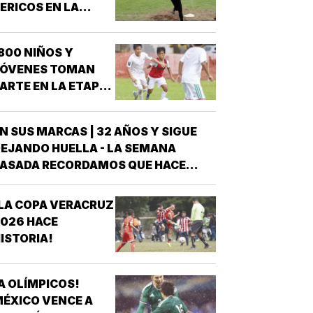
ERICOS EN LA
CUAUHTÉMOC!
800 NIÑOS Y
JÓVENES TOMAN
ARTE EN LA ETAPA
E VISORÍAS DE
ACING VERACRUZ!
N SUS MARCAS | 32 AÑOS Y SIGUE
EJANDO HUELLA - LA SEMANA
ASADA RECORDAMOS QUE HACE
UATRO AÑOS TRASCENDIÓ Y AHORA
ORMA PARTE DE LA HISTORIA DEL
LA COPA VERACRUZ
EPORTE VERACRUZANO Y DE
026 HACE
ÉXICO LA NADADORA DEL CLUB
ISTORIA!
CUARIO ANA ROSA GRAHAM BAZÁN
*ANA ROSA GRAHAM…
A OLÍMPICOS!
ÉXICO VENCE A