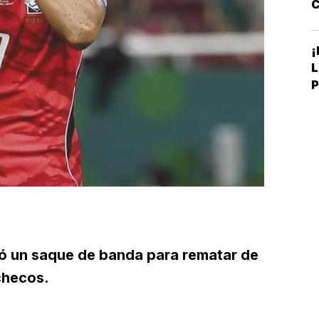
C
C
¡
L
P
C
chó un saque de banda para rematar de
checos.