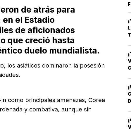
F
ieron de atrás para
 en el Estadio
les de aficionados
T
do que creció hasta
éntico duelo mundialista.
¡
V
, los asiáticos dominaron la posesión
C
idades.
¡
G
in como principales amenazas, Corea
D
T
ordenada y combativa, aunque sin
V