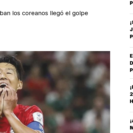
P
an los coreanos llegó el golpe
¡
P
D
R
E
D
P
C
F
¡
D
2
M
H
A
¡
M