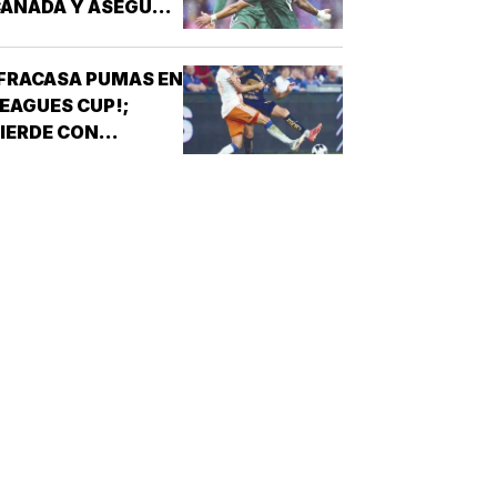
ANADÁ Y ASEGURA
UPO A L.A 28
FRACASA PUMAS EN
EAGUES CUP!;
IERDE CON
INCINNATI