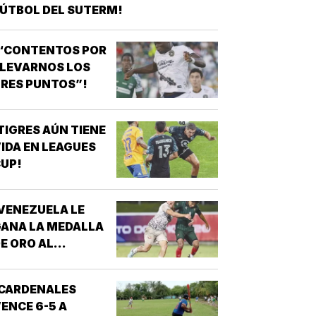
ÚTBOL DEL SUTERM!
¡“CONTENTOS POR
LLEVARNOS LOS
RES PUNTOS”!
TIGRES AÚN TIENE
IDA EN LEAGUES
UP!
VENEZUELA LE
ANA LA MEDALLA
E ORO AL
RICOLOR EN JCC!
¡CARDENALES
ENCE 6-5 A