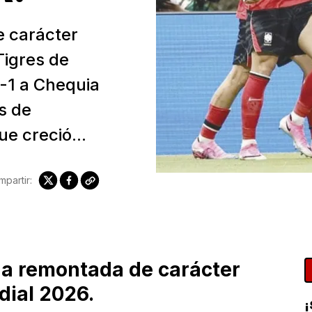
e carácter
Tigres de
2-1 a Chequia
s de
e creció...
partir:
na remontada de carácter
dial 2026.
¡