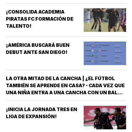
¡CONSOLIDA ACADEMIA
PIRATAS FC FORMACIÓN DE
TALENTO!
¡AMÉRICA BUSCARÁ BUEN
DEBUT ANTE SAN DIEGO!
LA OTRA MITAD DE LA CANCHA | ¿EL FÚTBOL
TAMBIÉN SE APRENDE EN CASA? - CADA VEZ QUE
UNA NIÑA ENTRA A UNA CANCHA CON UN BALÓN
BAJO EL BRAZO, NO LLEGA SOLA *DETRÁS DE
ELLA SIEMPRE HAY ALGUIEN QUE LA LLEVÓ AL
¡INICIA LA JORNADA TRES EN
ENTRENAMIENTO, QUE HIZO EL ESFUERZO…
LIGA DE EXPANSIÓN!