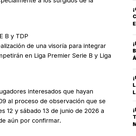
specialmente a los surgidos de la
¡
C
E
P
E B y TDP
¡
alización de una visoría para integrar
B
mpetirán en Liga Premier Serie B y Liga
Á
¡
L
 jugadores interesados que hayan
L
A
09 al proceso de observación que se
S
¡
nes 12 y sábado 13 de junio de 2026 a
D
T
ede aún por confirmar.
E
M
L