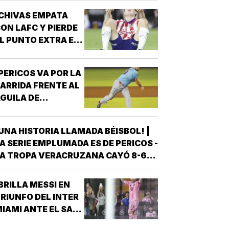
ESFUERZO…
CHIVAS EMPATA
ON LAFC Y PIERDE
L PUNTO EXTRA EN
ENALES!
PERICOS VA POR LA
ARRIDA FRENTE AL
GUILA DE
VERACRUZ!
UNA HISTORIA LLAMADA BÉISBOL! |
A SERIE EMPLUMADA ES DE PERICOS -
A TROPA VERACRUZANA CAYÓ 8-6
NTE LOS PERICOS DE PUEBLA EN EL
EGUNDO JUEGO DE LA ÚLTIMA SERIE
BRILLA MESSI EN
E LA TEMPORADA REGULAR EN EL
RIUNFO DEL INTER
STADIO HERMANOS SERDÁN, CON LO
IAMI ANTE EL SAN
QUE LOS POBLANOS…
UIS!