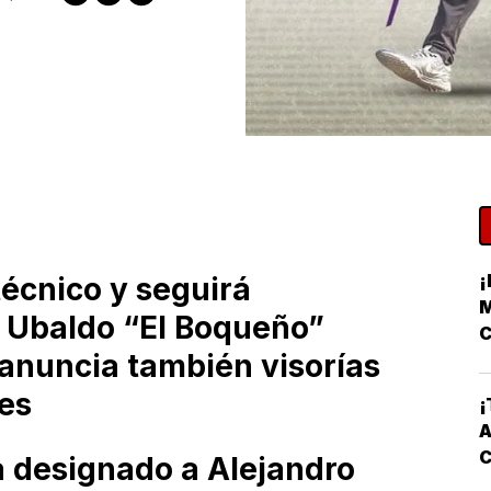
¡
técnico y seguirá
M
 Ubaldo “El Boqueño”
C
anuncia también visorías
les
¡
A
 designado a Alejandro