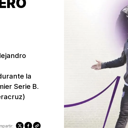
ERO
lejandro
urante la
ier Serie B.
eracruz)
partir: