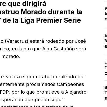
e que dirigirá
nstruo Morado durante la
A
e la Liga Premier Serie
F
¡
co (Veracruz) estará rodeado por José
B
S
cnico, en tanto que Alan Castañón será
o morado.
L
F
C
uz valora el gran trabajo realizado por
E
recientemente proclamados Campeones
B
¡
*
a TDP, por lo que promueve a Alejandro
T
A
E
 esperando que pueda seguir
E