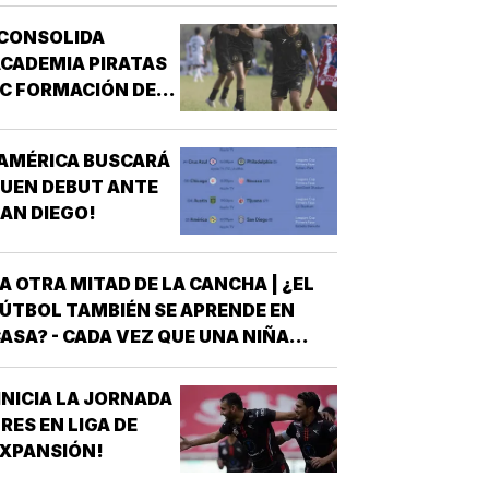
¡CONSOLIDA
CADEMIA PIRATAS
C FORMACIÓN DE
TALENTO!
AMÉRICA BUSCARÁ
UEN DEBUT ANTE
AN DIEGO!
A OTRA MITAD DE LA CANCHA | ¿EL
ÚTBOL TAMBIÉN SE APRENDE EN
ASA? - CADA VEZ QUE UNA NIÑA
NTRA A UNA CANCHA CON UN BALÓN
AJO EL BRAZO, NO LLEGA SOLA
INICIA LA JORNADA
DETRÁS DE ELLA SIEMPRE HAY
RES EN LIGA DE
LGUIEN QUE LA LLEVÓ AL
XPANSIÓN!
NTRENAMIENTO, QUE HIZO EL