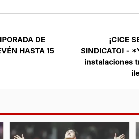
MPORADA DE
¡CICE S
EVÉN HASTA 15
SINDICATO! - *
instalaciones t
il