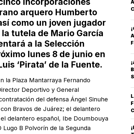
cinco incorporaciones
A
erano arquero Humberto
así como un joven jugador
 la tutela de Mario García
A
entará a la Selección
F
óximo lunes 8 de junio en
¡
uis ‘Pirata’ de la Fuente.
B
S
en la Plaza Mantarraya Fernando
irector Deportivo y General
L
contratación del defensa Ángel Sinuhe
F
con Bravos de Juárez; el delantero
C
E
; el delantero español, Ibe Doumbouya
B
D Lugo B Polvorín de la Segunda
¡
*