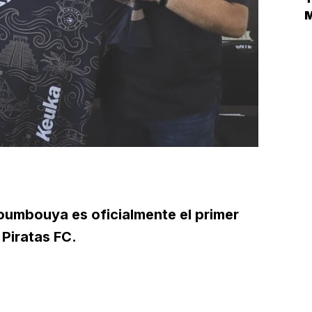
E
M
L
oumbouya es oficialmente el primer
Piratas FC.