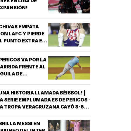
RES EN LIGA DE
LGUIEN QUE LA LLEVÓ AL
XPANSIÓN!
NTRENAMIENTO, QUE HIZO EL
ESFUERZO…
CHIVAS EMPATA
ON LAFC Y PIERDE
L PUNTO EXTRA EN
ENALES!
PERICOS VA POR LA
ARRIDA FRENTE AL
GUILA DE
VERACRUZ!
UNA HISTORIA LLAMADA BÉISBOL! |
A SERIE EMPLUMADA ES DE PERICOS -
A TROPA VERACRUZANA CAYÓ 8-6
NTE LOS PERICOS DE PUEBLA EN EL
EGUNDO JUEGO DE LA ÚLTIMA SERIE
BRILLA MESSI EN
E LA TEMPORADA REGULAR EN EL
RIUNFO DEL INTER