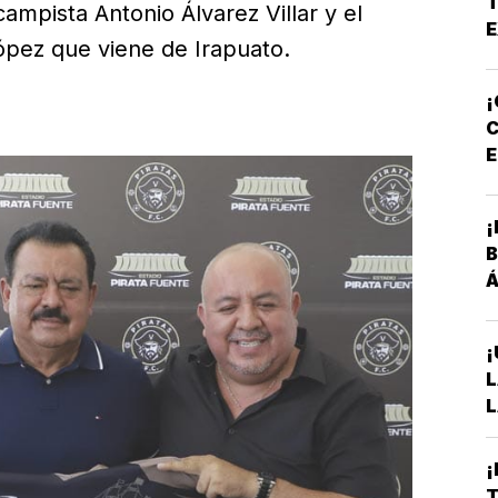
T
mpista Antonio Álvarez Villar y el
A
E
E
pez que viene de Irapuato.
¡
C
E
P
¡
B
Á
¡
L
L
A
S
¡
D
T