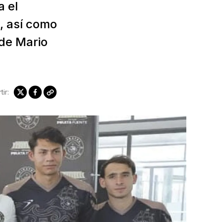
 el
, así como
 de Mario
ir: