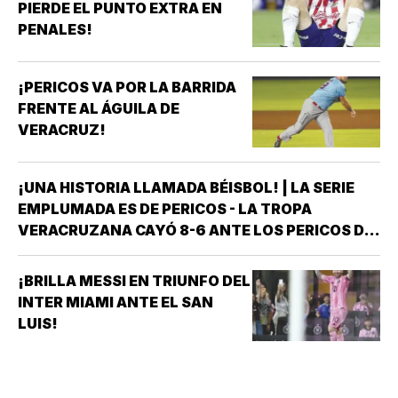
PIERDE EL PUNTO EXTRA EN
PENALES!
¡PERICOS VA POR LA BARRIDA
FRENTE AL ÁGUILA DE
VERACRUZ!
¡UNA HISTORIA LLAMADA BÉISBOL! | LA SERIE
EMPLUMADA ES DE PERICOS - LA TROPA
VERACRUZANA CAYÓ 8-6 ANTE LOS PERICOS DE
PUEBLA EN EL SEGUNDO JUEGO DE LA ÚLTIMA
SERIE DE LA TEMPORADA REGULAR EN EL
¡BRILLA MESSI EN TRIUNFO DEL
ESTADIO HERMANOS SERDÁN, CON LO QUE LOS
INTER MIAMI ANTE EL SAN
POBLANOS…
LUIS!