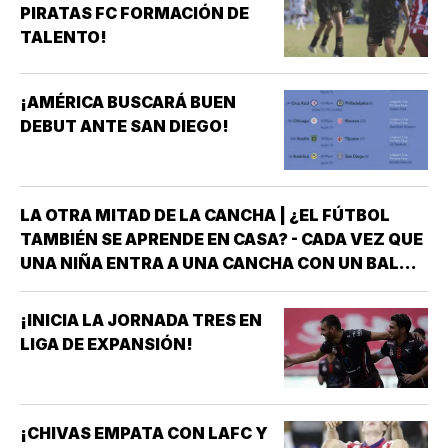
PIRATAS FC FORMACIÓN DE
TALENTO!
¡AMÉRICA BUSCARÁ BUEN
DEBUT ANTE SAN DIEGO!
LA OTRA MITAD DE LA CANCHA | ¿EL FÚTBOL
TAMBIÉN SE APRENDE EN CASA? - CADA VEZ QUE
UNA NIÑA ENTRA A UNA CANCHA CON UN BALÓN
BAJO EL BRAZO, NO LLEGA SOLA *DETRÁS DE
ELLA SIEMPRE HAY ALGUIEN QUE LA LLEVÓ AL
¡INICIA LA JORNADA TRES EN
ENTRENAMIENTO, QUE HIZO EL ESFUERZO…
LIGA DE EXPANSIÓN!
¡CHIVAS EMPATA CON LAFC Y