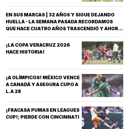
VERACRUZ!
EN SUS MARCAS | 32 AÑOS Y SIGUE DEJANDO
HUELLA - LA SEMANA PASADA RECORDAMOS
QUE HACE CUATRO AÑOS TRASCENDIÓ Y AHORA
FORMA PARTE DE LA HISTORIA DEL DEPORTE
VERACRUZANO Y DE MÉXICO LA NADADORA DEL
¡LA COPA VERACRUZ 2026
CLUB ACUARIO ANA ROSA GRAHAM BAZÁN *ANA
HACE HISTORIA!
ROSA GRAHAM…
¡A OLÍMPICOS! MÉXICO VENCE
A CANADÁ Y ASEGURA CUPO A
L.A 28
¡FRACASA PUMAS EN LEAGUES
CUP!; PIERDE CON CINCINNATI