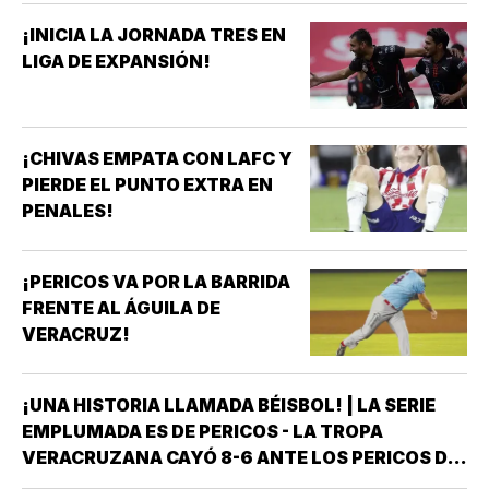
ELLA SIEMPRE HAY ALGUIEN QUE LA LLEVÓ AL
¡INICIA LA JORNADA TRES EN
ENTRENAMIENTO, QUE HIZO EL ESFUERZO…
LIGA DE EXPANSIÓN!
¡CHIVAS EMPATA CON LAFC Y
PIERDE EL PUNTO EXTRA EN
PENALES!
¡PERICOS VA POR LA BARRIDA
FRENTE AL ÁGUILA DE
VERACRUZ!
¡UNA HISTORIA LLAMADA BÉISBOL! | LA SERIE
EMPLUMADA ES DE PERICOS - LA TROPA
VERACRUZANA CAYÓ 8-6 ANTE LOS PERICOS DE
PUEBLA EN EL SEGUNDO JUEGO DE LA ÚLTIMA