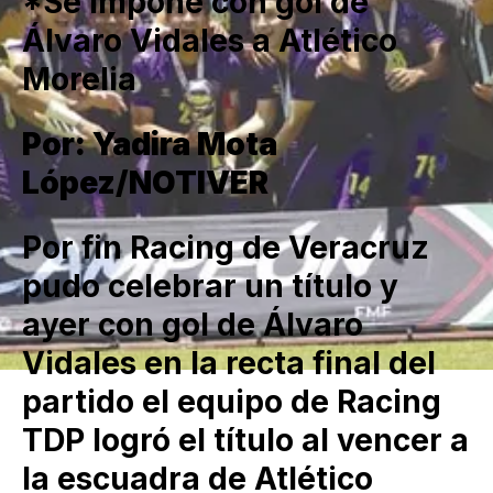
*Se impone con gol de
Álvaro Vidales a Atlético
Morelia
Por: Yadira Mota
López/NOTIVER
Por fin Racing de Veracruz
pudo celebrar un título y
ayer con gol de Álvaro
Vidales en la recta final del
partido el equipo de Racing
TDP logró el título al vencer a
la escuadra de Atlético