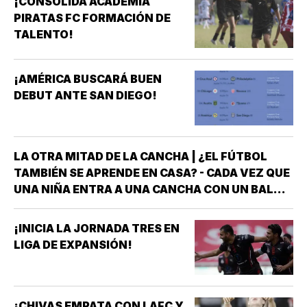
¡CONSOLIDA ACADEMIA
PIRATAS FC FORMACIÓN DE
TALENTO!
¡AMÉRICA BUSCARÁ BUEN
DEBUT ANTE SAN DIEGO!
LA OTRA MITAD DE LA CANCHA | ¿EL FÚTBOL
TAMBIÉN SE APRENDE EN CASA? - CADA VEZ QUE
UNA NIÑA ENTRA A UNA CANCHA CON UN BALÓN
BAJO EL BRAZO, NO LLEGA SOLA *DETRÁS DE
ELLA SIEMPRE HAY ALGUIEN QUE LA LLEVÓ AL
¡INICIA LA JORNADA TRES EN
ENTRENAMIENTO, QUE HIZO EL ESFUERZO…
LIGA DE EXPANSIÓN!
¡CHIVAS EMPATA CON LAFC Y