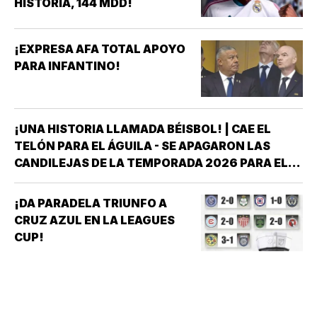
HISTORIA, 144 MDD!
¡EXPRESA AFA TOTAL APOYO
PARA INFANTINO!
¡UNA HISTORIA LLAMADA BÉISBOL! | CAE EL
TELÓN PARA EL ÁGUILA - SE APAGARON LAS
CANDILEJAS DE LA TEMPORADA 2026 PARA EL
ÁGUILA DE VERACRUZ *LA NOVENA JAROCHA
CERRÓ SU CALENDARIO CON UNA VICTORIA DE
¡DA PARADELA TRIUNFO A
10-6 SOBRE PERICOS DE PUEBLA, PERO EL
CRUZ AZUL EN LA LEAGUES
TRIUNFO YA NO…
CUP!