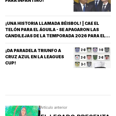
PARA INFANTINO!
¡UNA HISTORIA LLAMADA BÉISBOL! | CAE EL
TELÓN PARA EL ÁGUILA - SE APAGARON LAS
CANDILEJAS DE LA TEMPORADA 2026 PARA EL
ÁGUILA DE VERACRUZ *LA NOVENA JAROCHA
CERRÓ SU CALENDARIO CON UNA VICTORIA DE
¡DA PARADELA TRIUNFO A
10-6 SOBRE PERICOS DE PUEBLA, PERO EL
CRUZ AZUL EN LA LEAGUES
TRIUNFO YA NO…
CUP!
Artículo anterior