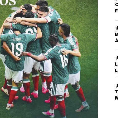
C
E
P
¡
B
Á
¡
L
L
A
S
¡
D
T
E
M
L