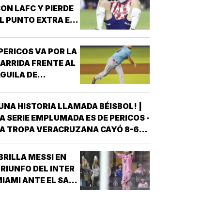
ON LAFC Y PIERDE
L PUNTO EXTRA EN
ENALES!
PERICOS VA POR LA
ARRIDA FRENTE AL
GUILA DE
VERACRUZ!
UNA HISTORIA LLAMADA BÉISBOL! |
A SERIE EMPLUMADA ES DE PERICOS -
A TROPA VERACRUZANA CAYÓ 8-6
NTE LOS PERICOS DE PUEBLA EN EL
EGUNDO JUEGO DE LA ÚLTIMA SERIE
BRILLA MESSI EN
E LA TEMPORADA REGULAR EN EL
RIUNFO DEL INTER
STADIO HERMANOS SERDÁN, CON LO
IAMI ANTE EL SAN
QUE LOS POBLANOS…
UIS!