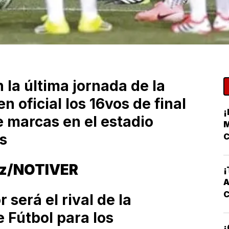
 la última jornada de la
n oficial los 16vos de final
¡
te marcas en el estadio
M
s
C
ez/NOTIVER
¡
A
 será el rival de la
 Fútbol para los