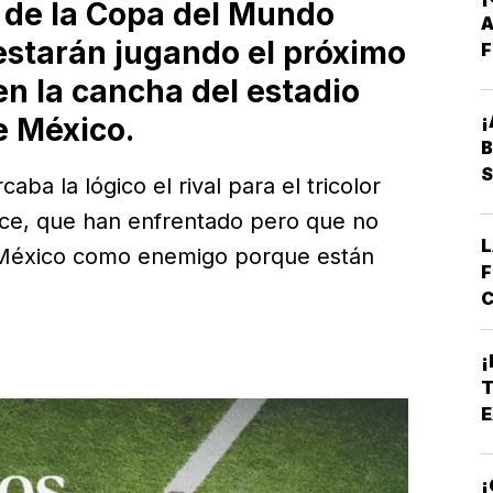
l de la Copa del Mundo
A
estarán jugando el próximo
F
en la cancha del estadio
¡
e México.
B
S
a la lógico el rival para el tricolor
ce, que han enfrentado pero que no
L
de México como enemigo porque están
F
C
E
B
¡
*
T
A
E
E
¡