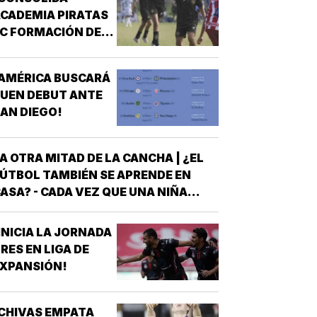
CADEMIA PIRATAS
C FORMACIÓN DE
TALENTO!
AMÉRICA BUSCARÁ
UEN DEBUT ANTE
AN DIEGO!
A OTRA MITAD DE LA CANCHA | ¿EL
ÚTBOL TAMBIÉN SE APRENDE EN
ASA? - CADA VEZ QUE UNA NIÑA
NTRA A UNA CANCHA CON UN BALÓN
AJO EL BRAZO, NO LLEGA SOLA
INICIA LA JORNADA
DETRÁS DE ELLA SIEMPRE HAY
RES EN LIGA DE
LGUIEN QUE LA LLEVÓ AL
XPANSIÓN!
NTRENAMIENTO, QUE HIZO EL
ESFUERZO…
CHIVAS EMPATA