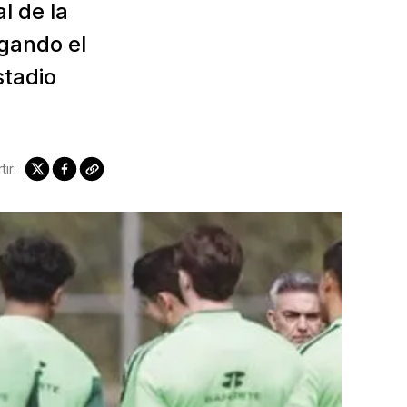
l de la
gando el
stadio
ir: