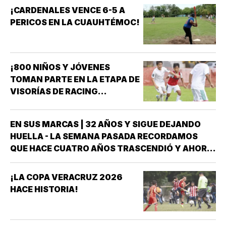
¡CARDENALES VENCE 6-5 A
PERICOS EN LA CUAUHTÉMOC!
¡800 NIÑOS Y JÓVENES
TOMAN PARTE EN LA ETAPA DE
VISORÍAS DE RACING
VERACRUZ!
EN SUS MARCAS | 32 AÑOS Y SIGUE DEJANDO
HUELLA - LA SEMANA PASADA RECORDAMOS
QUE HACE CUATRO AÑOS TRASCENDIÓ Y AHORA
FORMA PARTE DE LA HISTORIA DEL DEPORTE
VERACRUZANO Y DE MÉXICO LA NADADORA DEL
¡LA COPA VERACRUZ 2026
CLUB ACUARIO ANA ROSA GRAHAM BAZÁN *ANA
HACE HISTORIA!
ROSA GRAHAM…