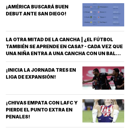
¡AMÉRICA BUSCARÁ BUEN
DEBUT ANTE SAN DIEGO!
LA OTRA MITAD DE LA CANCHA | ¿EL FÚTBOL
TAMBIÉN SE APRENDE EN CASA? - CADA VEZ QUE
UNA NIÑA ENTRA A UNA CANCHA CON UN BALÓN
BAJO EL BRAZO, NO LLEGA SOLA *DETRÁS DE
ELLA SIEMPRE HAY ALGUIEN QUE LA LLEVÓ AL
¡INICIA LA JORNADA TRES EN
ENTRENAMIENTO, QUE HIZO EL ESFUERZO…
LIGA DE EXPANSIÓN!
¡CHIVAS EMPATA CON LAFC Y
PIERDE EL PUNTO EXTRA EN
PENALES!