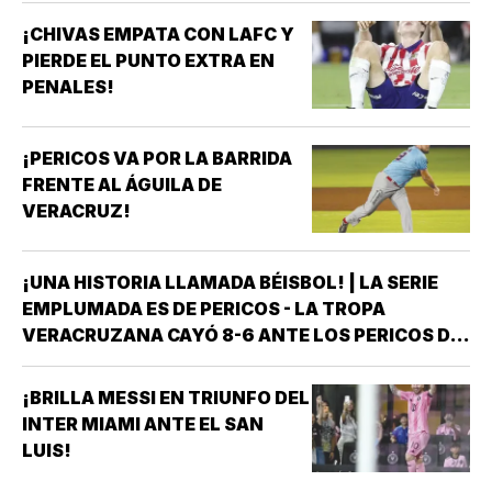
¡CHIVAS EMPATA CON LAFC Y
PIERDE EL PUNTO EXTRA EN
PENALES!
¡PERICOS VA POR LA BARRIDA
FRENTE AL ÁGUILA DE
VERACRUZ!
¡UNA HISTORIA LLAMADA BÉISBOL! | LA SERIE
EMPLUMADA ES DE PERICOS - LA TROPA
VERACRUZANA CAYÓ 8-6 ANTE LOS PERICOS DE
PUEBLA EN EL SEGUNDO JUEGO DE LA ÚLTIMA
SERIE DE LA TEMPORADA REGULAR EN EL
¡BRILLA MESSI EN TRIUNFO DEL
ESTADIO HERMANOS SERDÁN, CON LO QUE LOS
INTER MIAMI ANTE EL SAN
POBLANOS…
LUIS!