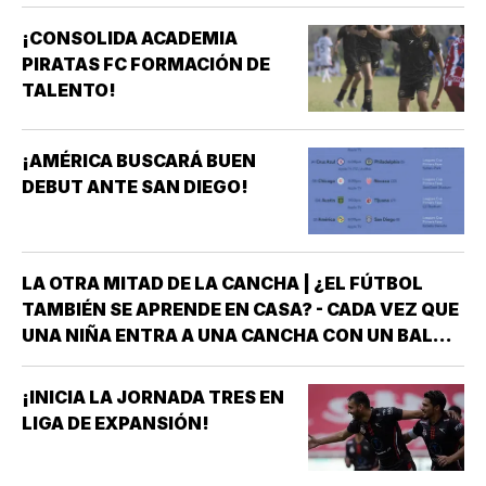
¡CONSOLIDA ACADEMIA
PIRATAS FC FORMACIÓN DE
TALENTO!
¡AMÉRICA BUSCARÁ BUEN
DEBUT ANTE SAN DIEGO!
LA OTRA MITAD DE LA CANCHA | ¿EL FÚTBOL
TAMBIÉN SE APRENDE EN CASA? - CADA VEZ QUE
UNA NIÑA ENTRA A UNA CANCHA CON UN BALÓN
BAJO EL BRAZO, NO LLEGA SOLA *DETRÁS DE
ELLA SIEMPRE HAY ALGUIEN QUE LA LLEVÓ AL
¡INICIA LA JORNADA TRES EN
ENTRENAMIENTO, QUE HIZO EL ESFUERZO…
LIGA DE EXPANSIÓN!