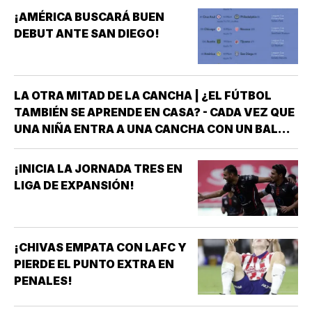
¡AMÉRICA BUSCARÁ BUEN
DEBUT ANTE SAN DIEGO!
LA OTRA MITAD DE LA CANCHA | ¿EL FÚTBOL
TAMBIÉN SE APRENDE EN CASA? - CADA VEZ QUE
UNA NIÑA ENTRA A UNA CANCHA CON UN BALÓN
BAJO EL BRAZO, NO LLEGA SOLA *DETRÁS DE
ELLA SIEMPRE HAY ALGUIEN QUE LA LLEVÓ AL
¡INICIA LA JORNADA TRES EN
ENTRENAMIENTO, QUE HIZO EL ESFUERZO…
LIGA DE EXPANSIÓN!
¡CHIVAS EMPATA CON LAFC Y
PIERDE EL PUNTO EXTRA EN
PENALES!