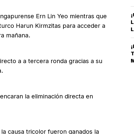
¡
singapurense Ern Lin Yeo mientras que
L
turco Harun Kirmzitas para acceder a
L
ra mañana.
A
S
¡
D
T
E
recto a a tercera ronda gracias a su
M
L
a.
 encaran la eliminación directa en
la causa tricolor fueron ganados la