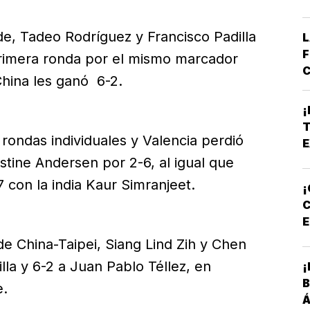
de, Tadeo Rodríguez y Francisco Padilla
L
F
primera ronda por el mismo marcador
C
hina les ganó 6-2.
E
B
¡
*
T
A
rondas individuales y Valencia perdió
E
E
stine Andersen por 2-6, al igual que
con la india Kaur Simranjeet.
¡
C
E
P
e China-Taipei, Siang Lind Zih y Chen
lla y 6-2 a Juan Pablo Téllez, en
¡
B
e.
Á