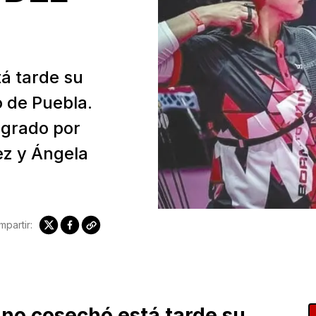
tá tarde su
 de Puebla.
egrado por
ez y Ángela
partir:
ano cosechó está tarde su