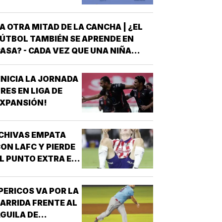
A OTRA MITAD DE LA CANCHA | ¿EL
ÚTBOL TAMBIÉN SE APRENDE EN
ASA? - CADA VEZ QUE UNA NIÑA
NTRA A UNA CANCHA CON UN BALÓN
AJO EL BRAZO, NO LLEGA SOLA
INICIA LA JORNADA
DETRÁS DE ELLA SIEMPRE HAY
RES EN LIGA DE
LGUIEN QUE LA LLEVÓ AL
XPANSIÓN!
NTRENAMIENTO, QUE HIZO EL
ESFUERZO…
CHIVAS EMPATA
ON LAFC Y PIERDE
L PUNTO EXTRA EN
ENALES!
PERICOS VA POR LA
ARRIDA FRENTE AL
GUILA DE