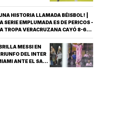
VERACRUZ!
UNA HISTORIA LLAMADA BÉISBOL! |
A SERIE EMPLUMADA ES DE PERICOS -
A TROPA VERACRUZANA CAYÓ 8-6
NTE LOS PERICOS DE PUEBLA EN EL
EGUNDO JUEGO DE LA ÚLTIMA SERIE
BRILLA MESSI EN
E LA TEMPORADA REGULAR EN EL
RIUNFO DEL INTER
STADIO HERMANOS SERDÁN, CON LO
IAMI ANTE EL SAN
QUE LOS POBLANOS…
UIS!