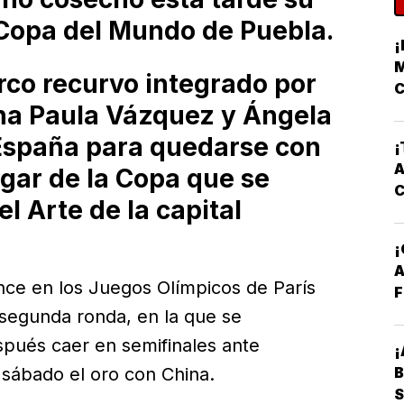
 Copa del Mundo de Puebla.
¡
M
rco recurvo integrado por
C
na Paula Vázquez y Ángela
 España para quedarse con
¡
A
ugar de la Copa que se
l Arte de la capital
A
once en los Juegos Olímpicos de París
F
segunda ronda, en la que se
spués caer en semifinales ante
¡
B
 sábado el oro con China.
S