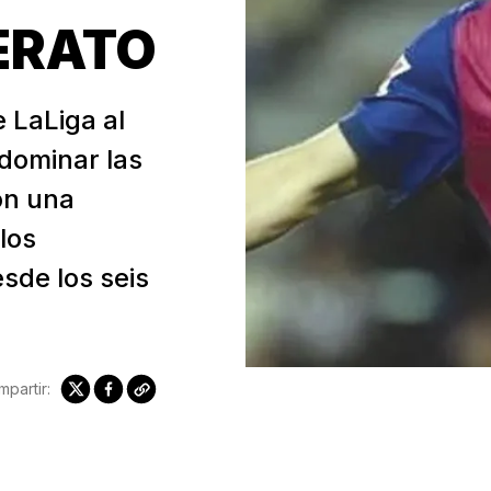
ERATO
e LaLiga al
 dominar las
on una
los
sde los seis
partir: