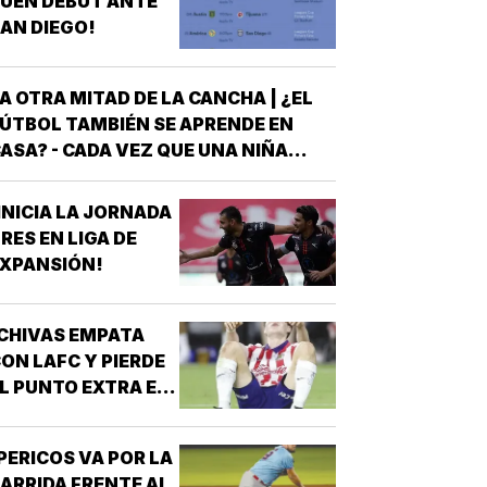
UEN DEBUT ANTE
AN DIEGO!
A OTRA MITAD DE LA CANCHA | ¿EL
ÚTBOL TAMBIÉN SE APRENDE EN
ASA? - CADA VEZ QUE UNA NIÑA
NTRA A UNA CANCHA CON UN BALÓN
AJO EL BRAZO, NO LLEGA SOLA
INICIA LA JORNADA
DETRÁS DE ELLA SIEMPRE HAY
RES EN LIGA DE
LGUIEN QUE LA LLEVÓ AL
XPANSIÓN!
NTRENAMIENTO, QUE HIZO EL
ESFUERZO…
CHIVAS EMPATA
ON LAFC Y PIERDE
L PUNTO EXTRA EN
ENALES!
PERICOS VA POR LA
ARRIDA FRENTE AL