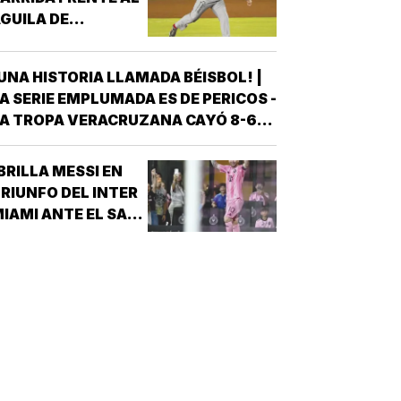
GUILA DE
VERACRUZ!
UNA HISTORIA LLAMADA BÉISBOL! |
A SERIE EMPLUMADA ES DE PERICOS -
A TROPA VERACRUZANA CAYÓ 8-6
NTE LOS PERICOS DE PUEBLA EN EL
EGUNDO JUEGO DE LA ÚLTIMA SERIE
BRILLA MESSI EN
E LA TEMPORADA REGULAR EN EL
RIUNFO DEL INTER
STADIO HERMANOS SERDÁN, CON LO
IAMI ANTE EL SAN
QUE LOS POBLANOS…
UIS!