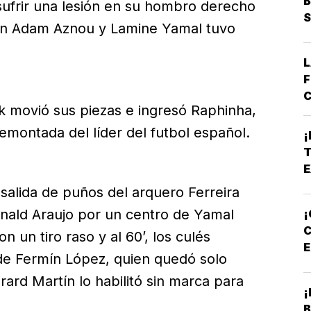
B
sufrir una lesión en su hombro derecho
S
on Adam Aznou y Lamine Yamal tuvo
L
F
C
k movió sus piezas e ingresó Raphinha,
E
B
emontada del líder del futbol español.
¡
*
T
A
E
E
 salida de puños del arquero Ferreira
nald Araujo por un centro de Yamal
¡
C
n un tiro raso y al 60’, los culés
E
 de Fermín López, quien quedó solo
P
ard Martín lo habilitó sin marca para
¡
B