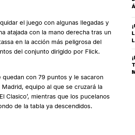
Á
quidar el juego con algunas llegadas y
¡
na atajada con la mano derecha tras un
L
L
ssa en la acción más peligrosa del
A
ntos del conjunto dirigido por Flick.
S
¡
D
T
E
M
se quedan con 79 puntos y le sacaron
L
l Madrid, equipo al que se cruzará la
l Clasico’, mientras que los pucelanos
ondo de la tabla ya descendidos.