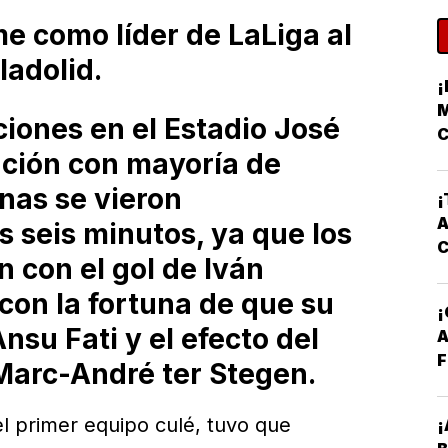
me como líder de LaLiga al
ladolid.
¡
M
ciones en el Estadio José
C
ación con mayoría de
nas se vieron
¡
A
s seis minutos, ya que los
 con el gol de Iván
con la fortuna de que su
nsu Fati y el efecto del
A
F
Marc-André ter Stegen.
l primer equipo culé, tuvo que
¡