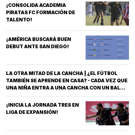
¡CONSOLIDA ACADEMIA
PIRATAS FC FORMACIÓN DE
TALENTO!
¡AMÉRICA BUSCARÁ BUEN
DEBUT ANTE SAN DIEGO!
LA OTRA MITAD DE LA CANCHA | ¿EL FÚTBOL
TAMBIÉN SE APRENDE EN CASA? - CADA VEZ QUE
UNA NIÑA ENTRA A UNA CANCHA CON UN BALÓN
BAJO EL BRAZO, NO LLEGA SOLA *DETRÁS DE
ELLA SIEMPRE HAY ALGUIEN QUE LA LLEVÓ AL
¡INICIA LA JORNADA TRES EN
ENTRENAMIENTO, QUE HIZO EL ESFUERZO…
LIGA DE EXPANSIÓN!